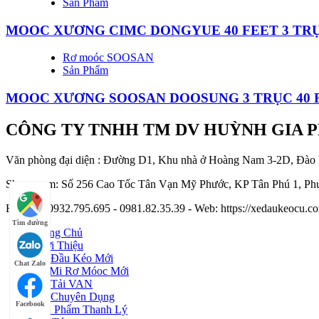
Sản Phẩm
MOOC XƯƠNG CIMC DONGYUE 40 FEET 3 TRỤ
Rơ moóc SOOSAN
Sản Phẩm
MOOC XƯƠNG SOOSAN DOOSUNG 3 TRỤC 40 FE
CÔNG TY TNHH TM DV HUỲNH GIA 
Văn phòng đại diện : Đường D1, Khu nhà ở Hoàng Nam 3-2D, Đào
Showroom: Số 256 Cao Tốc Tân Vạn Mỹ Phước, KP Tân Phú 1, Phư
Hotline : 0932.795.695 - 0981.82.35.39 - Web: https://xedaukeocu
Tìm đường
Trang Chủ
Giới Thiệu
Xe Đầu Kéo Mới
Chat Zalo
Sơ Mi Rơ Móoc Mới
Xe Tải VAN
Xe Chuyên Dụng
Facebook
Sản Phẩm Thanh Lý