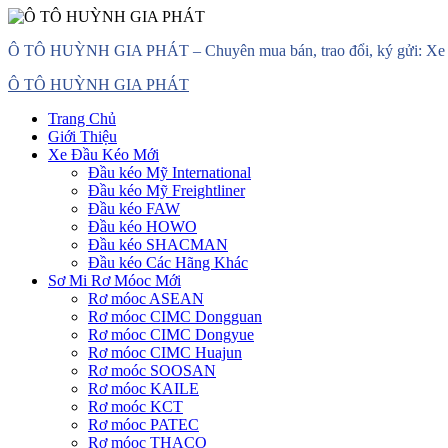
Skip
Ô TÔ HUỲNH GIA PHÁT – Chuyên mua bán, trao đổi, ký gửi: Xe đầ
to
content
Primary
Ô TÔ HUỲNH GIA PHÁT
Menu
Trang Chủ
Giới Thiệu
Xe Đầu Kéo Mới
Đầu kéo Mỹ International
Đầu kéo Mỹ Freightliner
Đầu kéo FAW
Đầu kéo HOWO
Đầu kéo SHACMAN
Đầu kéo Các Hãng Khác
Sơ Mi Rơ Móoc Mới
Rơ móoc ASEAN
Rơ móoc CIMC Dongguan
Rơ móoc CIMC Dongyue
Rơ móoc CIMC Huajun
Rơ moóc SOOSAN
Rơ móoc KAILE
Rơ moóc KCT
Rơ móoc PATEC
Rơ móoc THACO