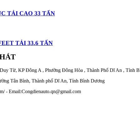
C TẢI CAO 33 TẤN
ET TẢI 33.6 TẤN
PHÁT
 Duy Từ, KP Đông A , Phường Đông Hòa , Thành Phố Dĩ An , Tỉnh 
ờng Tân Bình, Thành phố Dĩ An, Tỉnh Bình Dương
.com/ - Email:Congdienauto.qn@gmail.com