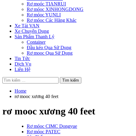
Rơ moóc TIANRUI
Rơ móoc XINHONGDONG
Rơ móoc YUNLI
Rơ móoc Các Hãng Khác
Xe Tải VAN
Xe Chuyên Dụng
Sản Phẩm Thanh Lý
Container
Đầu kéo Qua Sử Dụng
Rơ mooc Qua Sử Dụng
Tin Tức
Dịch Vụ
Liên Hệ
Tìm
kiếm
cho:
Home
rơ mooc xương 40 feet
rơ mooc xương 40 feet
Rơ móoc CIMC Dongyue
Rơ móoc PATEC