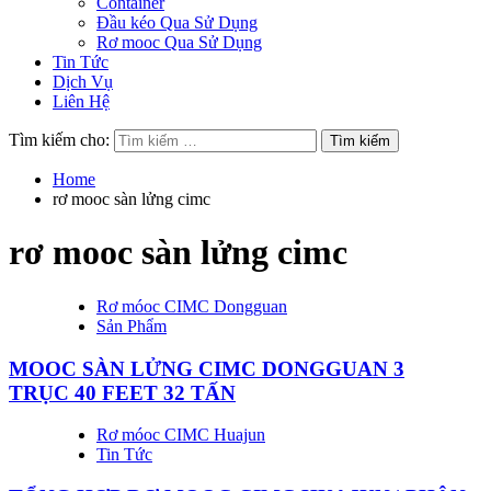
Container
Đầu kéo Qua Sử Dụng
Rơ mooc Qua Sử Dụng
Tin Tức
Dịch Vụ
Liên Hệ
Tìm kiếm cho:
Home
rơ mooc sàn lửng cimc
rơ mooc sàn lửng cimc
Rơ móoc CIMC Dongguan
Sản Phẩm
MOOC SÀN LỬNG CIMC DONGGUAN 3
TRỤC 40 FEET 32 TẤN
Rơ móoc CIMC Huajun
Tin Tức