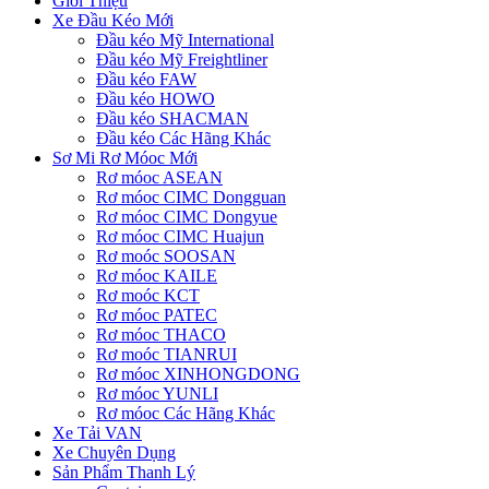
Giới Thiệu
Xe Đầu Kéo Mới
Đầu kéo Mỹ International
Đầu kéo Mỹ Freightliner
Đầu kéo FAW
Đầu kéo HOWO
Đầu kéo SHACMAN
Đầu kéo Các Hãng Khác
Sơ Mi Rơ Móoc Mới
Rơ móoc ASEAN
Rơ móoc CIMC Dongguan
Rơ móoc CIMC Dongyue
Rơ móoc CIMC Huajun
Rơ moóc SOOSAN
Rơ móoc KAILE
Rơ moóc KCT
Rơ móoc PATEC
Rơ móoc THACO
Rơ moóc TIANRUI
Rơ móoc XINHONGDONG
Rơ móoc YUNLI
Rơ móoc Các Hãng Khác
Xe Tải VAN
Xe Chuyên Dụng
Sản Phẩm Thanh Lý