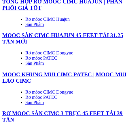
TỔNG HỢP RƠ MOOC CIMC HUAJUN | PHÂN
PHỐI GIÁ TỐT
Rơ móoc CIMC Huajun
Sản Phẩm
MOOC SÀN CIMC HUAJUN 45 FEET TẢI 31.25
TẤN MỚI
Rơ móoc CIMC Dongyue
Rơ móoc PATEC
Sản Phẩm
MOOC KHUNG MUI CIMC PATEC | MOOC MUI
LÀO CIMC
Rơ móoc CIMC Dongyue
Rơ móoc PATEC
Sản Phẩm
RƠ MOOC SÀN CIMC 3 TRỤC 45 FEET TẢI 39
TẤN