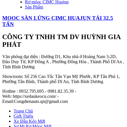
Rơ móoc CIMC Huajun
Sản Phẩm
MOOC SÀN LỬNG CIMC HUAJUN TẢI 32.5
TẤN
CÔNG TY TNHH TM DV HUỲNH GIA
PHÁT
Văn phòng đại diện : Đường D1, Khu nhà ở Hoàng Nam 3-2D,
Đào Duy Từ, KP Đông A , Phường Đông Hòa , Thành Phố Dĩ An ,
Tỉnh Bình Dương
Showroom: Số 256 Cao Tốc Tân Vạn Mỹ Phước, KP Tân Phú 1,
Phường Tân Bình, Thành phố Dĩ An, Tỉnh Bình Dương
Hotline : 0932.795.695 - 0981.82.35.39 -
Web: https://xedaukeocu.com/ -
Email:Congdienauto.qn@gmail.com
Trang Chủ
Giới Thiệu
Xe Đầu Kéo Mới
Sơ Mi Rơ Móoc Mới