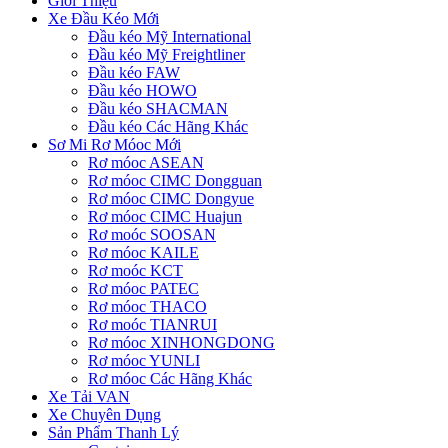
Giới Thiệu
Xe Đầu Kéo Mới
Đầu kéo Mỹ International
Đầu kéo Mỹ Freightliner
Đầu kéo FAW
Đầu kéo HOWO
Đầu kéo SHACMAN
Đầu kéo Các Hãng Khác
Sơ Mi Rơ Móoc Mới
Rơ móoc ASEAN
Rơ móoc CIMC Dongguan
Rơ móoc CIMC Dongyue
Rơ móoc CIMC Huajun
Rơ moóc SOOSAN
Rơ móoc KAILE
Rơ moóc KCT
Rơ móoc PATEC
Rơ móoc THACO
Rơ moóc TIANRUI
Rơ móoc XINHONGDONG
Rơ móoc YUNLI
Rơ móoc Các Hãng Khác
Xe Tải VAN
Xe Chuyên Dụng
Sản Phẩm Thanh Lý