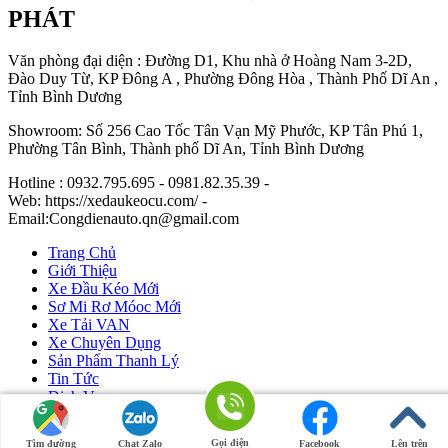
PHÁT
Văn phòng đại diện : Đường D1, Khu nhà ở Hoàng Nam 3-2D,
Đào Duy Từ, KP Đông A , Phường Đông Hòa , Thành Phố Dĩ An ,
Tỉnh Bình Dương
Showroom: Số 256 Cao Tốc Tân Vạn Mỹ Phước, KP Tân Phú 1,
Phường Tân Bình, Thành phố Dĩ An, Tỉnh Bình Dương
Hotline : 0932.795.695 - 0981.82.35.39 -
Web: https://xedaukeocu.com/ -
Email:Congdienauto.qn@gmail.com
Trang Chủ
Giới Thiệu
Xe Đầu Kéo Mới
Sơ Mi Rơ Móoc Mới
Xe Tải VAN
Xe Chuyên Dụng
Sản Phẩm Thanh Lý
Tin Tức
Dịch Vụ
Liên Hệ
Gọi điện
Tìm đường
Chat Zalo
Facebook
Lên trên