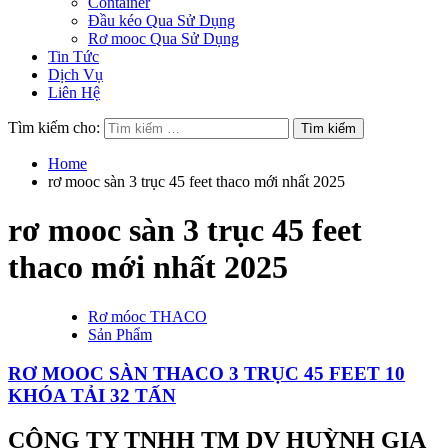
Container
Đầu kéo Qua Sử Dụng
Rơ mooc Qua Sử Dụng
Tin Tức
Dịch Vụ
Liên Hệ
Tìm kiếm cho:
Home
rơ mooc sàn 3 trục 45 feet thaco mới nhất 2025
rơ mooc sàn 3 trục 45 feet
thaco mới nhất 2025
Rơ móoc THACO
Sản Phẩm
RƠ MOOC SÀN THACO 3 TRỤC 45 FEET 10
KHÓA TẢI 32 TẤN
CÔNG TY TNHH TM DV HUỲNH GIA