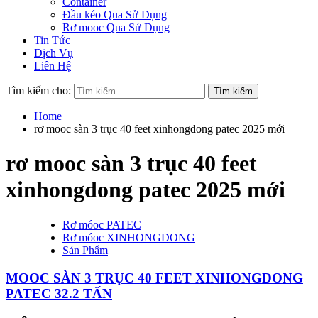
Container
Đầu kéo Qua Sử Dụng
Rơ mooc Qua Sử Dụng
Tin Tức
Dịch Vụ
Liên Hệ
Tìm kiếm cho:
Home
rơ mooc sàn 3 trục 40 feet xinhongdong patec 2025 mới
rơ mooc sàn 3 trục 40 feet
xinhongdong patec 2025 mới
Rơ móoc PATEC
Rơ móoc XINHONGDONG
Sản Phẩm
MOOC SÀN 3 TRỤC 40 FEET XINHONGDONG
PATEC 32.2 TẤN