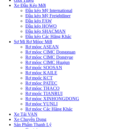
Giới Thiệu
Xe Đầu Kéo Mới
Đầu kéo Mỹ International
Đầu kéo Mỹ Freightliner
Đầu kéo FAW
Đầu kéo HOWO
Đầu kéo SHACMAN
Đầu kéo Các Hãng Khác
Sơ Mi Rơ Móoc Mới
Rơ móoc ASEAN
Rơ móoc CIMC Dongguan
Rơ móoc CIMC Dongyue
Rơ móoc CIMC Huajun
Rơ moóc SOOSAN
Rơ móoc KAILE
Rơ moóc KCT
Rơ móoc PATEC
Rơ móoc THACO
Rơ moóc TIANRUI
Rơ móoc XINHONGDONG
Rơ móoc YUNLI
Rơ móoc Các Hãng Khác
Xe Tải VAN
Xe Chuyên Dụng
Sản Phẩm Thanh Lý