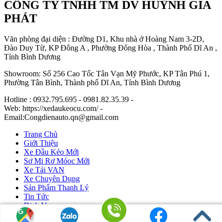
CÔNG TY TNHH TM DV HUỲNH GIA
PHÁT
Văn phòng đại diện : Đường D1, Khu nhà ở Hoàng Nam 3-2D,
Đào Duy Từ, KP Đông A , Phường Đông Hòa , Thành Phố Dĩ An ,
Tỉnh Bình Dương
Showroom: Số 256 Cao Tốc Tân Vạn Mỹ Phước, KP Tân Phú 1,
Phường Tân Bình, Thành phố Dĩ An, Tỉnh Bình Dương
Hotline : 0932.795.695 - 0981.82.35.39 -
Web: https://xedaukeocu.com/ -
Email:Congdienauto.qn@gmail.com
Trang Chủ
Giới Thiệu
Xe Đầu Kéo Mới
Sơ Mi Rơ Móoc Mới
Xe Tải VAN
Xe Chuyên Dụng
Sản Phẩm Thanh Lý
Tin Tức
Dịch Vụ
Liên Hệ