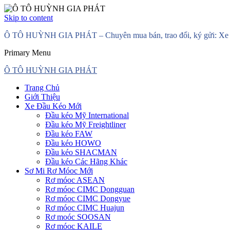
Skip to content
Ô TÔ HUỲNH GIA PHÁT – Chuyên mua bán, trao đổi, ký gửi: Xe đầ
Primary Menu
Ô TÔ HUỲNH GIA PHÁT
Trang Chủ
Giới Thiệu
Xe Đầu Kéo Mới
Đầu kéo Mỹ International
Đầu kéo Mỹ Freightliner
Đầu kéo FAW
Đầu kéo HOWO
Đầu kéo SHACMAN
Đầu kéo Các Hãng Khác
Sơ Mi Rơ Móoc Mới
Rơ móoc ASEAN
Rơ móoc CIMC Dongguan
Rơ móoc CIMC Dongyue
Rơ móoc CIMC Huajun
Rơ moóc SOOSAN
Rơ móoc KAILE