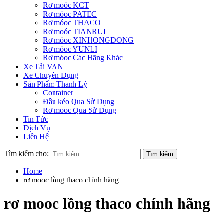
Rơ moóc KCT
Rơ móoc PATEC
Rơ móoc THACO
Rơ moóc TIANRUI
Rơ móoc XINHONGDONG
Rơ móoc YUNLI
Rơ móoc Các Hãng Khác
Xe Tải VAN
Xe Chuyên Dụng
Sản Phẩm Thanh Lý
Container
Đầu kéo Qua Sử Dụng
Rơ mooc Qua Sử Dụng
Tin Tức
Dịch Vụ
Liên Hệ
Tìm kiếm cho:
Home
rơ mooc lồng thaco chính hãng
rơ mooc lồng thaco chính hãng