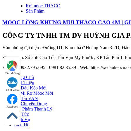
Rơ móoc THACO
Sản Phẩm
MOOC LỒNG KHUNG MUI THACO CAO 4M | G
CÔNG TY TNHH TM DV HUỲNH GIA 
Văn phòng đại diện : Đường D1, Khu nhà ở Hoàng Nam 3-2D, Đào
Showroom: Số 256 Cao Tốc Tân Vạn Mỹ Phước, KP Tân Phú 1, Phư
Hotline : 0932.795.695 - 0981.82.35.39 - Web: https://xedaukeocu
Tìm đường
Trang Chủ
Giới Thiệu
Xe Đầu Kéo Mới
Chat Zalo
Sơ Mi Rơ Móoc Mới
Xe Tải VAN
Xe Chuyên Dụng
Facebook
Sản Phẩm Thanh Lý
Tin Tức
Dịch Vụ
Liên Hệ