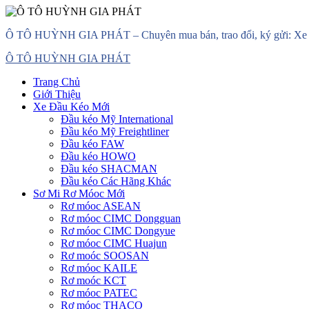
Skip
Ô TÔ HUỲNH GIA PHÁT – Chuyên mua bán, trao đổi, ký gửi: Xe đầ
to
content
Primary
Ô TÔ HUỲNH GIA PHÁT
Menu
Trang Chủ
Giới Thiệu
Xe Đầu Kéo Mới
Đầu kéo Mỹ International
Đầu kéo Mỹ Freightliner
Đầu kéo FAW
Đầu kéo HOWO
Đầu kéo SHACMAN
Đầu kéo Các Hãng Khác
Sơ Mi Rơ Móoc Mới
Rơ móoc ASEAN
Rơ móoc CIMC Dongguan
Rơ móoc CIMC Dongyue
Rơ móoc CIMC Huajun
Rơ moóc SOOSAN
Rơ móoc KAILE
Rơ moóc KCT
Rơ móoc PATEC
Rơ móoc THACO