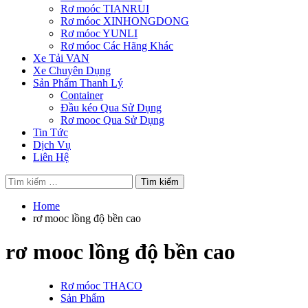
Rơ moóc TIANRUI
Rơ móoc XINHONGDONG
Rơ móoc YUNLI
Rơ móoc Các Hãng Khác
Xe Tải VAN
Xe Chuyên Dụng
Sản Phẩm Thanh Lý
Container
Đầu kéo Qua Sử Dụng
Rơ mooc Qua Sử Dụng
Tin Tức
Dịch Vụ
Liên Hệ
Tìm
kiếm
cho:
Home
rơ mooc lồng độ bền cao
rơ mooc lồng độ bền cao
Rơ móoc THACO
Sản Phẩm