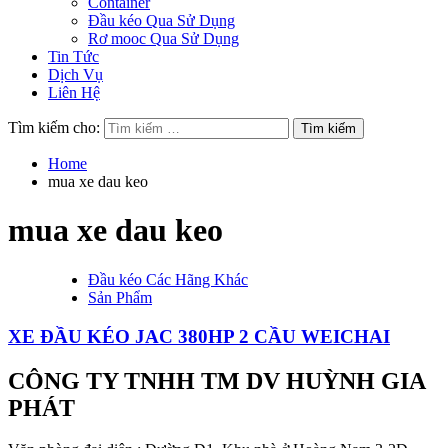
Container
Đầu kéo Qua Sử Dụng
Rơ mooc Qua Sử Dụng
Tin Tức
Dịch Vụ
Liên Hệ
Tìm kiếm cho:
Home
mua xe dau keo
mua xe dau keo
Đầu kéo Các Hãng Khác
Sản Phẩm
XE ĐẦU KÉO JAC 380HP 2 CẦU WEICHAI
CÔNG TY TNHH TM DV HUỲNH GIA
PHÁT