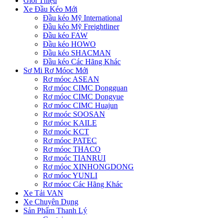
Giới Thiệu
Xe Đầu Kéo Mới
Đầu kéo Mỹ International
Đầu kéo Mỹ Freightliner
Đầu kéo FAW
Đầu kéo HOWO
Đầu kéo SHACMAN
Đầu kéo Các Hãng Khác
Sơ Mi Rơ Móoc Mới
Rơ móoc ASEAN
Rơ móoc CIMC Dongguan
Rơ móoc CIMC Dongyue
Rơ móoc CIMC Huajun
Rơ moóc SOOSAN
Rơ móoc KAILE
Rơ moóc KCT
Rơ móoc PATEC
Rơ móoc THACO
Rơ moóc TIANRUI
Rơ móoc XINHONGDONG
Rơ móoc YUNLI
Rơ móoc Các Hãng Khác
Xe Tải VAN
Xe Chuyên Dụng
Sản Phẩm Thanh Lý