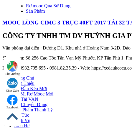
Rơ mooc Qua Sử Dụng
Sản Phẩm
MOOC LỒNG CIMC 3 TRỤC 40FT 2017 TẢI 32 T
CÔNG TY TNHH TM DV HUỲNH GIA 
Văn phòng đại diện : Đường D1, Khu nhà ở Hoàng Nam 3-2D, Đào
Showroom: Số 256 Cao Tốc Tân Vạn Mỹ Phước, KP Tân Phú 1, Phư
Hotline : 0932.795.695 - 0981.82.35.39 - Web: https://xedaukeocu
Tìm đường
Trang Chủ
Giới Thiệu
Xe Đầu Kéo Mới
Chat Zalo
Sơ Mi Rơ Móoc Mới
Xe Tải VAN
Xe Chuyên Dụng
Facebook
Sản Phẩm Thanh Lý
Tin Tức
Dịch Vụ
Liên Hệ