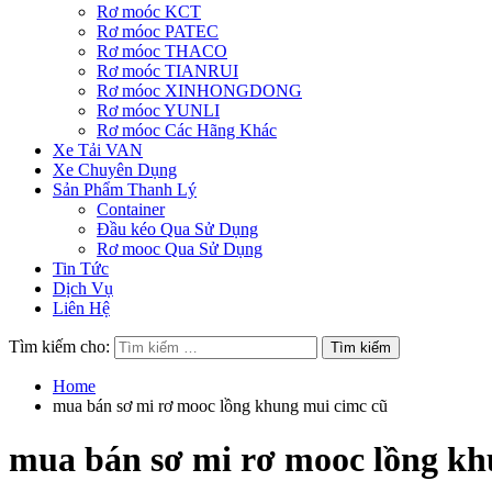
Rơ moóc KCT
Rơ móoc PATEC
Rơ móoc THACO
Rơ moóc TIANRUI
Rơ móoc XINHONGDONG
Rơ móoc YUNLI
Rơ móoc Các Hãng Khác
Xe Tải VAN
Xe Chuyên Dụng
Sản Phẩm Thanh Lý
Container
Đầu kéo Qua Sử Dụng
Rơ mooc Qua Sử Dụng
Tin Tức
Dịch Vụ
Liên Hệ
Tìm kiếm cho:
Home
mua bán sơ mi rơ mooc lồng khung mui cimc cũ
mua bán sơ mi rơ mooc lồng kh