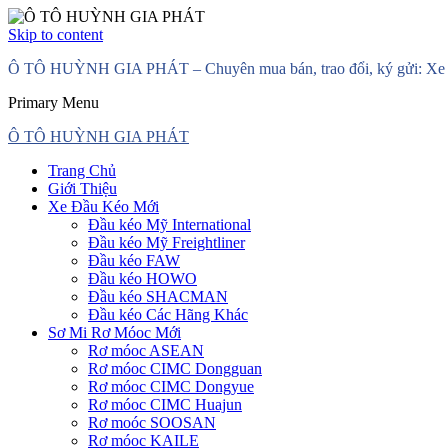
Skip to content
Ô TÔ HUỲNH GIA PHÁT – Chuyên mua bán, trao đổi, ký gửi: Xe đầ
Primary Menu
Ô TÔ HUỲNH GIA PHÁT
Trang Chủ
Giới Thiệu
Xe Đầu Kéo Mới
Đầu kéo Mỹ International
Đầu kéo Mỹ Freightliner
Đầu kéo FAW
Đầu kéo HOWO
Đầu kéo SHACMAN
Đầu kéo Các Hãng Khác
Sơ Mi Rơ Móoc Mới
Rơ móoc ASEAN
Rơ móoc CIMC Dongguan
Rơ móoc CIMC Dongyue
Rơ móoc CIMC Huajun
Rơ moóc SOOSAN
Rơ móoc KAILE