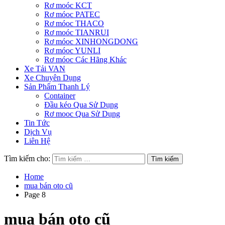
Rơ moóc KCT
Rơ móoc PATEC
Rơ móoc THACO
Rơ moóc TIANRUI
Rơ móoc XINHONGDONG
Rơ móoc YUNLI
Rơ móoc Các Hãng Khác
Xe Tải VAN
Xe Chuyên Dụng
Sản Phẩm Thanh Lý
Container
Đầu kéo Qua Sử Dụng
Rơ mooc Qua Sử Dụng
Tin Tức
Dịch Vụ
Liên Hệ
Tìm kiếm cho:
Home
mua bán oto cũ
Page 8
mua bán oto cũ