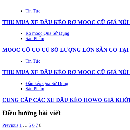
Tin Tức
THU MUA XE ĐẦU KÉO RƠ MOOC CŨ GIÁ NÚI 
Rơ mooc Qua Sử Dụng
Sản Phẩm
MOOC CỔ CÒ CŨ SỐ LƯỢNG LỚN SẴN CÓ TẠI 
Tin Tức
THU MUA XE ĐẦU KÉO RƠ MOOC CŨ GIÁ NÚI
Đầu kéo Qua Sử Dụng
Sản Phẩm
CUNG CẤP CÁC XE ĐẦU KÉO HOWO GIÁ KHỞI
Điều hướng bài viết
Previous
1
…
5
6
7
8