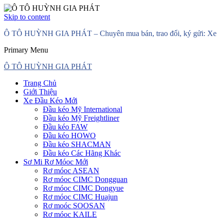
Skip to content
Ô TÔ HUỲNH GIA PHÁT – Chuyên mua bán, trao đổi, ký gửi: Xe đầ
Primary Menu
Ô TÔ HUỲNH GIA PHÁT
Trang Chủ
Giới Thiệu
Xe Đầu Kéo Mới
Đầu kéo Mỹ International
Đầu kéo Mỹ Freightliner
Đầu kéo FAW
Đầu kéo HOWO
Đầu kéo SHACMAN
Đầu kéo Các Hãng Khác
Sơ Mi Rơ Móoc Mới
Rơ móoc ASEAN
Rơ móoc CIMC Dongguan
Rơ móoc CIMC Dongyue
Rơ móoc CIMC Huajun
Rơ moóc SOOSAN
Rơ móoc KAILE