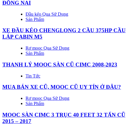
ĐỒNG NAI
Đầu kéo Qua Sử Dụng
Sản Phẩm
XE ĐẦU KÉO CHENGLONG 2 CẦU 375HP CẦU
LÁP CABIN M5
Rơ mooc Qua Sử Dụng
Sản Phẩm
THANH LÝ MOOC SÀN CŨ CIMC 2008-2023
Tin Tức
MUA BÁN XE CŨ, MOOC CŨ UY TÍN Ở ĐÂU?
Rơ mooc Qua Sử Dụng
Sản Phẩm
MOOC SÀN CIMC 3 TRỤC 40 FEET 32 TẤN CŨ
2015 – 2017