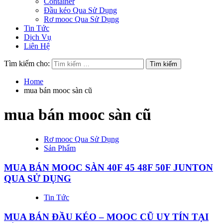
Container
Đầu kéo Qua Sử Dụng
Rơ mooc Qua Sử Dụng
Tin Tức
Dịch Vụ
Liên Hệ
Tìm kiếm cho:
Home
mua bán mooc sàn cũ
mua bán mooc sàn cũ
Rơ mooc Qua Sử Dụng
Sản Phẩm
MUA BÁN MOOC SÀN 40F 45 48F 50F JUNTON
QUA SỬ DỤNG
Tin Tức
MUA BÁN ĐẦU KÉO – MOOC CŨ UY TÍN TẠI