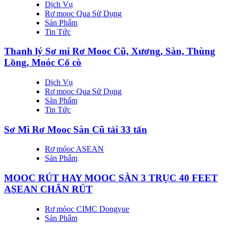
Dịch Vụ
Rơ mooc Qua Sử Dụng
Sản Phẩm
Tin Tức
Thanh lý Sơ mi Rơ Mooc Cũ, Xương, Sàn, Thùng
Lồng, Moóc Cổ cò
Dịch Vụ
Rơ mooc Qua Sử Dụng
Sản Phẩm
Tin Tức
Sơ Mi Rơ Mooc Sàn Cũ tải 33 tấn
Rơ móoc ASEAN
Sản Phẩm
MOOC RÚT HAY MOOC SÀN 3 TRỤC 40 FEET
ASEAN CHÂN RÚT
Rơ móoc CIMC Dongyue
Sản Phẩm