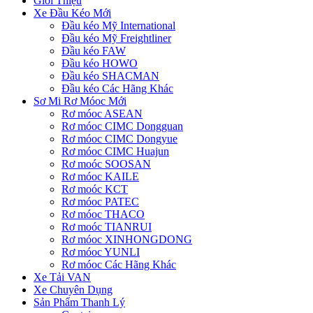
Giới Thiệu
Xe Đầu Kéo Mới
Đầu kéo Mỹ International
Đầu kéo Mỹ Freightliner
Đầu kéo FAW
Đầu kéo HOWO
Đầu kéo SHACMAN
Đầu kéo Các Hãng Khác
Sơ Mi Rơ Móoc Mới
Rơ móoc ASEAN
Rơ móoc CIMC Dongguan
Rơ móoc CIMC Dongyue
Rơ móoc CIMC Huajun
Rơ moóc SOOSAN
Rơ móoc KAILE
Rơ moóc KCT
Rơ móoc PATEC
Rơ móoc THACO
Rơ moóc TIANRUI
Rơ móoc XINHONGDONG
Rơ móoc YUNLI
Rơ móoc Các Hãng Khác
Xe Tải VAN
Xe Chuyên Dụng
Sản Phẩm Thanh Lý