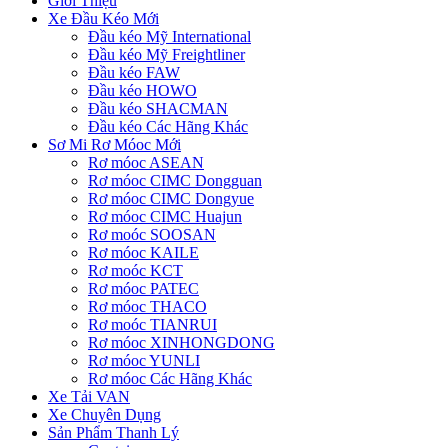
Giới Thiệu
Xe Đầu Kéo Mới
Đầu kéo Mỹ International
Đầu kéo Mỹ Freightliner
Đầu kéo FAW
Đầu kéo HOWO
Đầu kéo SHACMAN
Đầu kéo Các Hãng Khác
Sơ Mi Rơ Móoc Mới
Rơ móoc ASEAN
Rơ móoc CIMC Dongguan
Rơ móoc CIMC Dongyue
Rơ móoc CIMC Huajun
Rơ moóc SOOSAN
Rơ móoc KAILE
Rơ moóc KCT
Rơ móoc PATEC
Rơ móoc THACO
Rơ moóc TIANRUI
Rơ móoc XINHONGDONG
Rơ móoc YUNLI
Rơ móoc Các Hãng Khác
Xe Tải VAN
Xe Chuyên Dụng
Sản Phẩm Thanh Lý