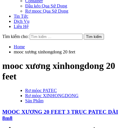
Container
Đầu kéo Qua Sử Dụng
Rơ mooc Qua Sử Dụng
Tin Tức
Dịch Vụ
Liên Hệ
Tìm kiếm cho:
Home
mooc xương xinhongdong 20 feet
mooc xương xinhongdong 20
feet
Rơ móoc PATEC
Rơ móoc XINHONGDONG
Sản Phẩm
MOOC XƯƠNG 20 FEET 3 TRỤC PATEC DÀI
8m8