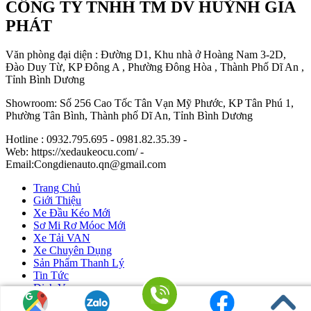
CÔNG TY TNHH TM DV HUỲNH GIA
PHÁT
Văn phòng đại diện : Đường D1, Khu nhà ở Hoàng Nam 3-2D,
Đào Duy Từ, KP Đông A , Phường Đông Hòa , Thành Phố Dĩ An ,
Tỉnh Bình Dương
Showroom: Số 256 Cao Tốc Tân Vạn Mỹ Phước, KP Tân Phú 1,
Phường Tân Bình, Thành phố Dĩ An, Tỉnh Bình Dương
Hotline : 0932.795.695 - 0981.82.35.39 -
Web: https://xedaukeocu.com/ -
Email:Congdienauto.qn@gmail.com
Trang Chủ
Giới Thiệu
Xe Đầu Kéo Mới
Sơ Mi Rơ Móoc Mới
Xe Tải VAN
Xe Chuyên Dụng
Sản Phẩm Thanh Lý
Tin Tức
Dịch Vụ
Liên Hệ