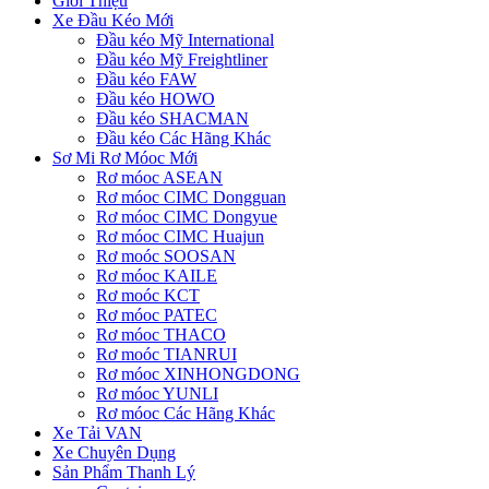
Giới Thiệu
Xe Đầu Kéo Mới
Đầu kéo Mỹ International
Đầu kéo Mỹ Freightliner
Đầu kéo FAW
Đầu kéo HOWO
Đầu kéo SHACMAN
Đầu kéo Các Hãng Khác
Sơ Mi Rơ Móoc Mới
Rơ móoc ASEAN
Rơ móoc CIMC Dongguan
Rơ móoc CIMC Dongyue
Rơ móoc CIMC Huajun
Rơ moóc SOOSAN
Rơ móoc KAILE
Rơ moóc KCT
Rơ móoc PATEC
Rơ móoc THACO
Rơ moóc TIANRUI
Rơ móoc XINHONGDONG
Rơ móoc YUNLI
Rơ móoc Các Hãng Khác
Xe Tải VAN
Xe Chuyên Dụng
Sản Phẩm Thanh Lý