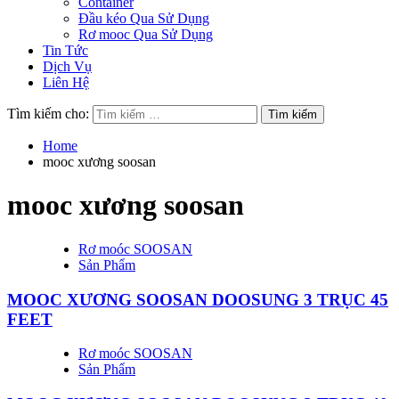
Container
Đầu kéo Qua Sử Dụng
Rơ mooc Qua Sử Dụng
Tin Tức
Dịch Vụ
Liên Hệ
Tìm kiếm cho:
Home
mooc xương soosan
mooc xương soosan
Rơ moóc SOOSAN
Sản Phẩm
MOOC XƯƠNG SOOSAN DOOSUNG 3 TRỤC 45
FEET
Rơ moóc SOOSAN
Sản Phẩm