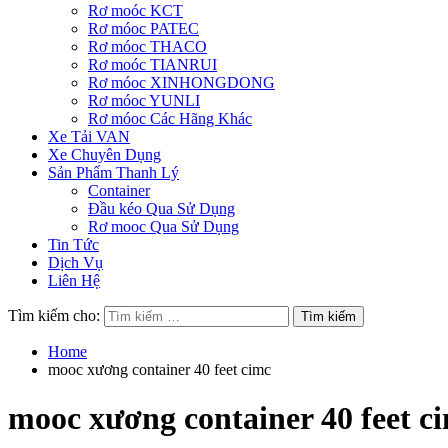
Rơ moóc KCT
Rơ móoc PATEC
Rơ móoc THACO
Rơ moóc TIANRUI
Rơ móoc XINHONGDONG
Rơ móoc YUNLI
Rơ móoc Các Hãng Khác
Xe Tải VAN
Xe Chuyên Dụng
Sản Phẩm Thanh Lý
Container
Đầu kéo Qua Sử Dụng
Rơ mooc Qua Sử Dụng
Tin Tức
Dịch Vụ
Liên Hệ
Tìm kiếm cho:
Home
mooc xương container 40 feet cimc
mooc xương container 40 feet c