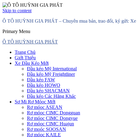
Skip to content
Ô TÔ HUỲNH GIA PHÁT – Chuyên mua bán, trao đổi, ký gửi: Xe đầ
Primary Menu
Ô TÔ HUỲNH GIA PHÁT
Trang Chủ
Giới Thiệu
Xe Đầu Kéo Mới
Đầu kéo Mỹ International
Đầu kéo Mỹ Freightliner
Đầu kéo FAW
Đầu kéo HOWO
Đầu kéo SHACMAN
Đầu kéo Các Hãng Khác
Sơ Mi Rơ Móoc Mới
Rơ móoc ASEAN
Rơ móoc CIMC Dongguan
Rơ móoc CIMC Dongyue
Rơ móoc CIMC Huajun
Rơ moóc SOOSAN
Rơ móoc KAILE