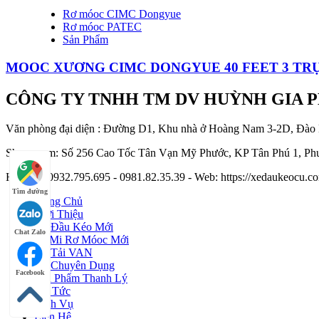
Rơ móoc CIMC Dongyue
Rơ móoc PATEC
Sản Phẩm
MOOC XƯƠNG CIMC DONGYUE 40 FEET 3 TRỤ
CÔNG TY TNHH TM DV HUỲNH GIA 
Văn phòng đại diện : Đường D1, Khu nhà ở Hoàng Nam 3-2D, Đào
Showroom: Số 256 Cao Tốc Tân Vạn Mỹ Phước, KP Tân Phú 1, Phư
Hotline : 0932.795.695 - 0981.82.35.39 - Web: https://xedaukeocu
Tìm đường
Trang Chủ
Giới Thiệu
Xe Đầu Kéo Mới
Chat Zalo
Sơ Mi Rơ Móoc Mới
Xe Tải VAN
Xe Chuyên Dụng
Facebook
Sản Phẩm Thanh Lý
Tin Tức
Dịch Vụ
Liên Hệ