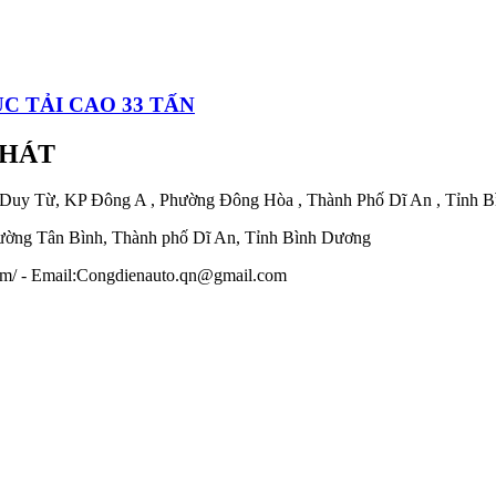
C TẢI CAO 33 TẤN
PHÁT
 Duy Từ, KP Đông A , Phường Đông Hòa , Thành Phố Dĩ An , Tỉnh 
ờng Tân Bình, Thành phố Dĩ An, Tỉnh Bình Dương
.com/ - Email:Congdienauto.qn@gmail.com