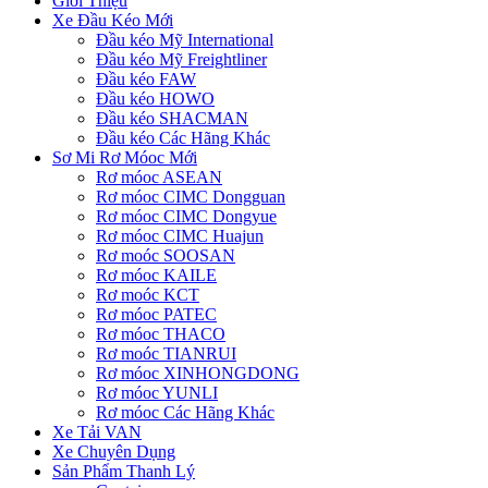
Giới Thiệu
Xe Đầu Kéo Mới
Đầu kéo Mỹ International
Đầu kéo Mỹ Freightliner
Đầu kéo FAW
Đầu kéo HOWO
Đầu kéo SHACMAN
Đầu kéo Các Hãng Khác
Sơ Mi Rơ Móoc Mới
Rơ móoc ASEAN
Rơ móoc CIMC Dongguan
Rơ móoc CIMC Dongyue
Rơ móoc CIMC Huajun
Rơ moóc SOOSAN
Rơ móoc KAILE
Rơ moóc KCT
Rơ móoc PATEC
Rơ móoc THACO
Rơ moóc TIANRUI
Rơ móoc XINHONGDONG
Rơ móoc YUNLI
Rơ móoc Các Hãng Khác
Xe Tải VAN
Xe Chuyên Dụng
Sản Phẩm Thanh Lý