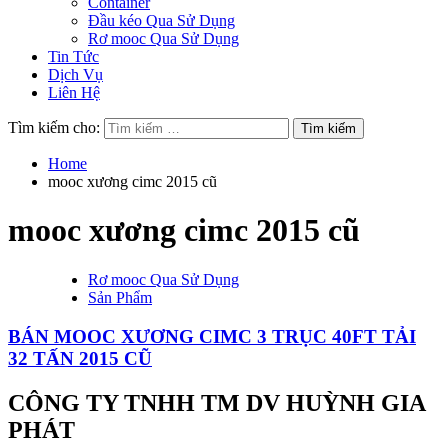
Container
Đầu kéo Qua Sử Dụng
Rơ mooc Qua Sử Dụng
Tin Tức
Dịch Vụ
Liên Hệ
Tìm kiếm cho:
Home
mooc xương cimc 2015 cũ
mooc xương cimc 2015 cũ
Rơ mooc Qua Sử Dụng
Sản Phẩm
BÁN MOOC XƯƠNG CIMC 3 TRỤC 40FT TẢI
32 TẤN 2015 CŨ
CÔNG TY TNHH TM DV HUỲNH GIA
PHÁT