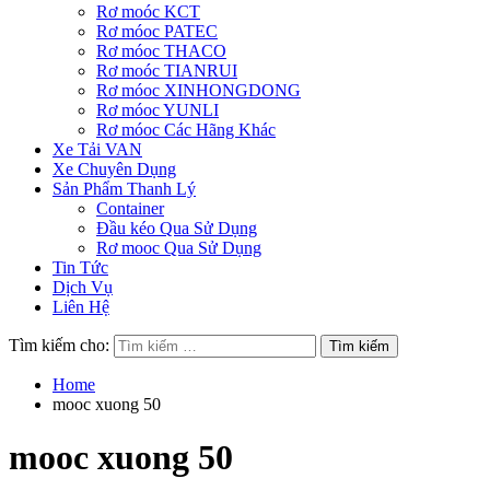
Rơ moóc KCT
Rơ móoc PATEC
Rơ móoc THACO
Rơ moóc TIANRUI
Rơ móoc XINHONGDONG
Rơ móoc YUNLI
Rơ móoc Các Hãng Khác
Xe Tải VAN
Xe Chuyên Dụng
Sản Phẩm Thanh Lý
Container
Đầu kéo Qua Sử Dụng
Rơ mooc Qua Sử Dụng
Tin Tức
Dịch Vụ
Liên Hệ
Tìm kiếm cho:
Home
mooc xuong 50
mooc xuong 50