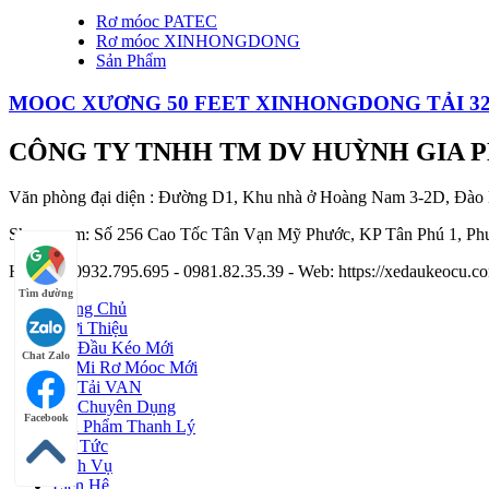
Rơ móoc PATEC
Rơ móoc XINHONGDONG
Sản Phẩm
MOOC XƯƠNG 50 FEET XINHONGDONG TẢI 3
CÔNG TY TNHH TM DV HUỲNH GIA 
Văn phòng đại diện : Đường D1, Khu nhà ở Hoàng Nam 3-2D, Đào
Showroom: Số 256 Cao Tốc Tân Vạn Mỹ Phước, KP Tân Phú 1, Phư
Hotline : 0932.795.695 - 0981.82.35.39 - Web: https://xedaukeocu
Tìm đường
Trang Chủ
Giới Thiệu
Xe Đầu Kéo Mới
Chat Zalo
Sơ Mi Rơ Móoc Mới
Xe Tải VAN
Xe Chuyên Dụng
Facebook
Sản Phẩm Thanh Lý
Tin Tức
Dịch Vụ
Liên Hệ