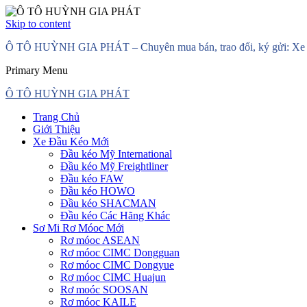
Skip to content
Ô TÔ HUỲNH GIA PHÁT – Chuyên mua bán, trao đổi, ký gửi: Xe đầ
Primary Menu
Ô TÔ HUỲNH GIA PHÁT
Trang Chủ
Giới Thiệu
Xe Đầu Kéo Mới
Đầu kéo Mỹ International
Đầu kéo Mỹ Freightliner
Đầu kéo FAW
Đầu kéo HOWO
Đầu kéo SHACMAN
Đầu kéo Các Hãng Khác
Sơ Mi Rơ Móoc Mới
Rơ móoc ASEAN
Rơ móoc CIMC Dongguan
Rơ móoc CIMC Dongyue
Rơ móoc CIMC Huajun
Rơ moóc SOOSAN
Rơ móoc KAILE