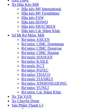
Giới Thiệu
Xe Đầu Kéo Mới
Đầu kéo Mỹ International
Đầu kéo Mỹ Freightliner
Đầu kéo FAW
Đầu kéo HOWO
Đầu kéo SHACMAN
Đầu kéo Các Hãng Khác
Sơ Mi Rơ Móoc Mới
Rơ móoc ASEAN
Rơ móoc CIMC Dongguan
Rơ móoc CIMC Dongyue
Rơ móoc CIMC Huajun
Rơ moóc SOOSAN
Rơ móoc KAILE
Rơ moóc KCT
Rơ móoc PATEC
Rơ móoc THACO
Rơ moóc TIANRUI
Rơ móoc XINHONGDONG
Rơ móoc YUNLI
Rơ móoc Các Hãng Khác
Xe Tải VAN
Xe Chuyên Dụng
Sản Phẩm Thanh Lý