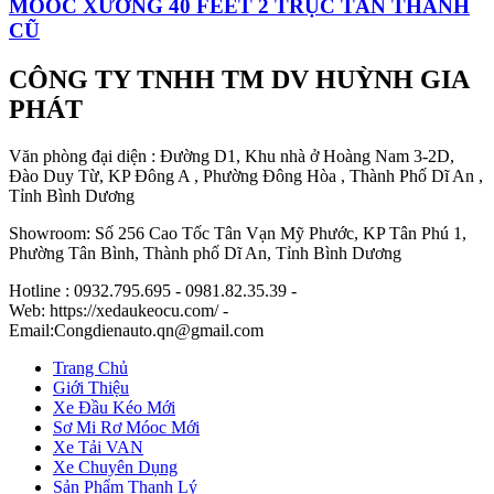
MOOC XƯƠNG 40 FEET 2 TRỤC TÂN THANH
CŨ
CÔNG TY TNHH TM DV HUỲNH GIA
PHÁT
Văn phòng đại diện : Đường D1, Khu nhà ở Hoàng Nam 3-2D,
Đào Duy Từ, KP Đông A , Phường Đông Hòa , Thành Phố Dĩ An ,
Tỉnh Bình Dương
Showroom: Số 256 Cao Tốc Tân Vạn Mỹ Phước, KP Tân Phú 1,
Phường Tân Bình, Thành phố Dĩ An, Tỉnh Bình Dương
Hotline : 0932.795.695 - 0981.82.35.39 -
Web: https://xedaukeocu.com/ -
Email:Congdienauto.qn@gmail.com
Trang Chủ
Giới Thiệu
Xe Đầu Kéo Mới
Sơ Mi Rơ Móoc Mới
Xe Tải VAN
Xe Chuyên Dụng
Sản Phẩm Thanh Lý