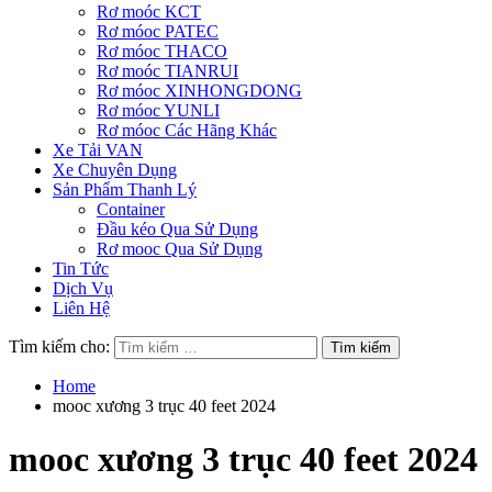
Rơ moóc KCT
Rơ móoc PATEC
Rơ móoc THACO
Rơ moóc TIANRUI
Rơ móoc XINHONGDONG
Rơ móoc YUNLI
Rơ móoc Các Hãng Khác
Xe Tải VAN
Xe Chuyên Dụng
Sản Phẩm Thanh Lý
Container
Đầu kéo Qua Sử Dụng
Rơ mooc Qua Sử Dụng
Tin Tức
Dịch Vụ
Liên Hệ
Tìm kiếm cho:
Home
mooc xương 3 trục 40 feet 2024
mooc xương 3 trục 40 feet 2024