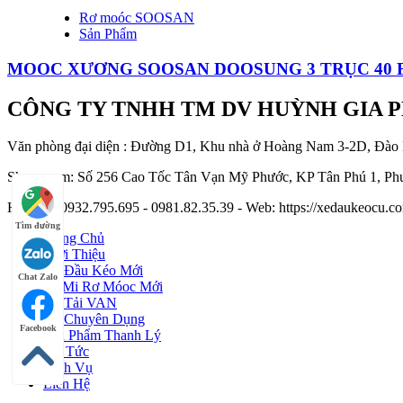
Rơ moóc SOOSAN
Sản Phẩm
MOOC XƯƠNG SOOSAN DOOSUNG 3 TRỤC 40 FE
CÔNG TY TNHH TM DV HUỲNH GIA 
Văn phòng đại diện : Đường D1, Khu nhà ở Hoàng Nam 3-2D, Đào
Showroom: Số 256 Cao Tốc Tân Vạn Mỹ Phước, KP Tân Phú 1, Phư
Hotline : 0932.795.695 - 0981.82.35.39 - Web: https://xedaukeocu
Tìm đường
Trang Chủ
Giới Thiệu
Xe Đầu Kéo Mới
Chat Zalo
Sơ Mi Rơ Móoc Mới
Xe Tải VAN
Xe Chuyên Dụng
Facebook
Sản Phẩm Thanh Lý
Tin Tức
Dịch Vụ
Liên Hệ