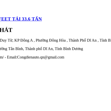
ET TẢI 33.6 TẤN
PHÁT
 Duy Từ, KP Đông A , Phường Đông Hòa , Thành Phố Dĩ An , Tỉnh 
ờng Tân Bình, Thành phố Dĩ An, Tỉnh Bình Dương
.com/ - Email:Congdienauto.qn@gmail.com