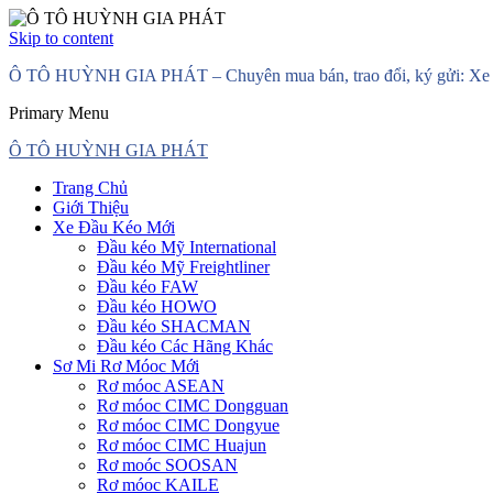
Skip to content
Ô TÔ HUỲNH GIA PHÁT – Chuyên mua bán, trao đổi, ký gửi: Xe đầ
Primary Menu
Ô TÔ HUỲNH GIA PHÁT
Trang Chủ
Giới Thiệu
Xe Đầu Kéo Mới
Đầu kéo Mỹ International
Đầu kéo Mỹ Freightliner
Đầu kéo FAW
Đầu kéo HOWO
Đầu kéo SHACMAN
Đầu kéo Các Hãng Khác
Sơ Mi Rơ Móoc Mới
Rơ móoc ASEAN
Rơ móoc CIMC Dongguan
Rơ móoc CIMC Dongyue
Rơ móoc CIMC Huajun
Rơ moóc SOOSAN
Rơ móoc KAILE