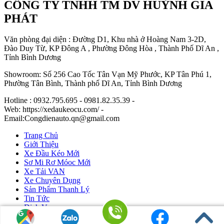
CÔNG TY TNHH TM DV HUỲNH GIA
PHÁT
Văn phòng đại diện : Đường D1, Khu nhà ở Hoàng Nam 3-2D,
Đào Duy Từ, KP Đông A , Phường Đông Hòa , Thành Phố Dĩ An ,
Tỉnh Bình Dương
Showroom: Số 256 Cao Tốc Tân Vạn Mỹ Phước, KP Tân Phú 1,
Phường Tân Bình, Thành phố Dĩ An, Tỉnh Bình Dương
Hotline : 0932.795.695 - 0981.82.35.39 -
Web: https://xedaukeocu.com/ -
Email:Congdienauto.qn@gmail.com
Trang Chủ
Giới Thiệu
Xe Đầu Kéo Mới
Sơ Mi Rơ Móoc Mới
Xe Tải VAN
Xe Chuyên Dụng
Sản Phẩm Thanh Lý
Tin Tức
Dịch Vụ
Liên Hệ