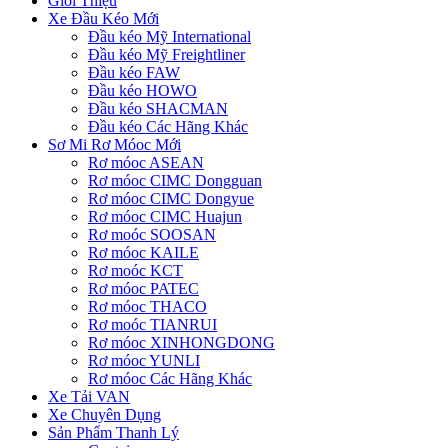
Giới Thiệu
Xe Đầu Kéo Mới
Đầu kéo Mỹ International
Đầu kéo Mỹ Freightliner
Đầu kéo FAW
Đầu kéo HOWO
Đầu kéo SHACMAN
Đầu kéo Các Hãng Khác
Sơ Mi Rơ Móoc Mới
Rơ móoc ASEAN
Rơ móoc CIMC Dongguan
Rơ móoc CIMC Dongyue
Rơ móoc CIMC Huajun
Rơ moóc SOOSAN
Rơ móoc KAILE
Rơ moóc KCT
Rơ móoc PATEC
Rơ móoc THACO
Rơ moóc TIANRUI
Rơ móoc XINHONGDONG
Rơ móoc YUNLI
Rơ móoc Các Hãng Khác
Xe Tải VAN
Xe Chuyên Dụng
Sản Phẩm Thanh Lý