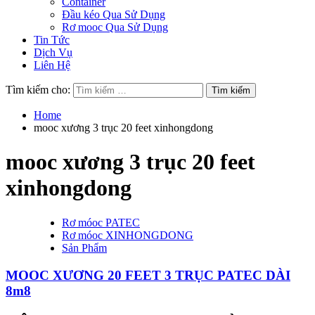
Container
Đầu kéo Qua Sử Dụng
Rơ mooc Qua Sử Dụng
Tin Tức
Dịch Vụ
Liên Hệ
Tìm kiếm cho:
Home
mooc xương 3 trục 20 feet xinhongdong
mooc xương 3 trục 20 feet
xinhongdong
Rơ móoc PATEC
Rơ móoc XINHONGDONG
Sản Phẩm
MOOC XƯƠNG 20 FEET 3 TRỤC PATEC DÀI
8m8