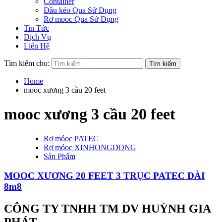
Container
Đầu kéo Qua Sử Dụng
Rơ mooc Qua Sử Dụng
Tin Tức
Dịch Vụ
Liên Hệ
Tìm kiếm cho:
Home
mooc xương 3 cầu 20 feet
mooc xương 3 cầu 20 feet
Rơ móoc PATEC
Rơ móoc XINHONGDONG
Sản Phẩm
MOOC XƯƠNG 20 FEET 3 TRỤC PATEC DÀI
8m8
CÔNG TY TNHH TM DV HUỲNH GIA
PHÁT