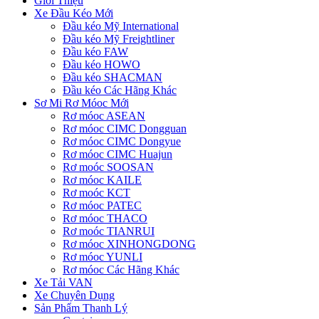
Giới Thiệu
Xe Đầu Kéo Mới
Đầu kéo Mỹ International
Đầu kéo Mỹ Freightliner
Đầu kéo FAW
Đầu kéo HOWO
Đầu kéo SHACMAN
Đầu kéo Các Hãng Khác
Sơ Mi Rơ Móoc Mới
Rơ móoc ASEAN
Rơ móoc CIMC Dongguan
Rơ móoc CIMC Dongyue
Rơ móoc CIMC Huajun
Rơ moóc SOOSAN
Rơ móoc KAILE
Rơ moóc KCT
Rơ móoc PATEC
Rơ móoc THACO
Rơ moóc TIANRUI
Rơ móoc XINHONGDONG
Rơ móoc YUNLI
Rơ móoc Các Hãng Khác
Xe Tải VAN
Xe Chuyên Dụng
Sản Phẩm Thanh Lý