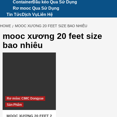
Container
Đầu kéo Qua Sử Dụng
Rơ mooc Qua Sử Dụng
Tin Tức
Dịch Vụ
Liên Hệ
HOME
MOOC XƯƠNG 20 FEET SIZE BAO NHIÊU
mooc xương 20 feet size
bao nhiêu
Rơ móoc CIMC Dongyue
Sản Phẩm
MOOC XƯƠNG 20 FEET 2