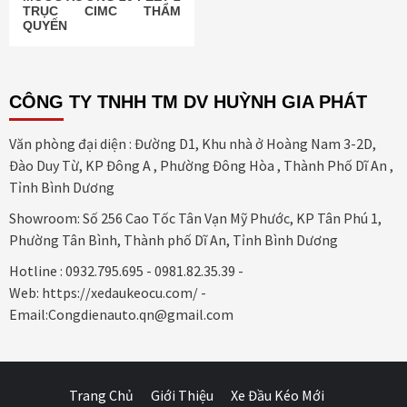
TRỤC CIMC THẨM
QUYẾN
CÔNG TY TNHH TM DV HUỲNH GIA PHÁT
Văn phòng đại diện : Đường D1, Khu nhà ở Hoàng Nam 3-2D,
Đào Duy Từ, KP Đông A , Phường Đông Hòa , Thành Phố Dĩ An ,
Tỉnh Bình Dương
Showroom: Số 256 Cao Tốc Tân Vạn Mỹ Phước, KP Tân Phú 1,
Phường Tân Bình, Thành phố Dĩ An, Tỉnh Bình Dương
Hotline : 0932.795.695 - 0981.82.35.39 -
Web: https://xedaukeocu.com/ -
Email:Congdienauto.qn@gmail.com
Trang Chủ
Giới Thiệu
Xe Đầu Kéo Mới