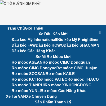
Skip
to
content
Trang Chủ
Giới Thiệu
Xe Đầu Kéo Mới
Đầu kéo Mỹ International
Đầu kéo Mỹ Freightliner
Đầu kéo FAW
Đầu kéo HOWO
Đầu kéo SHACMAN
Đầu kéo Các Hãng Khác
Sơ Mi Rơ Móoc Mới
Rơ móoc ASEAN
Rơ móoc CIMC Dongguan
Rơ móoc CIMC Dongyue
Rơ móoc CIMC Huajun
Rơ moóc SOOSAN
Rơ móoc KAILE
Rơ moóc KCT
Rơ móoc PATEC
Rơ móoc THACO
Rơ moóc TIANRUI
Rơ móoc XINHONGDONG
Rơ móoc YUNLI
Rơ móoc Các Hãng Khác
Xe Tải VAN
Xe Chuyên Dụng
Sản Phẩm Thanh Lý