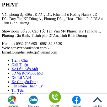
PHÁT
Văn phòng đại diện : Đường D1, Khu nhà ở Hoàng Nam 3-2D,
Đào Duy Từ, KP Đông A , Phường Đông Hòa , Thành Phố Dĩ An ,
Tỉnh Bình Dương
Showroom: Số 256 Cao Tốc Tân Vạn Mỹ Phước, KP Tân Phú 1,
Phường Tân Bình, Thành phố Dĩ An, Tỉnh Bình Dương
Hotline : 0932.795.695 - 0981.82.35.39 -
Web: https://xedaukeocu.com/ -
Email:Congdienauto.qn@gmail.com
Trang Chủ
Giới Thiệu
Xe Đầu Kéo Mới
Sơ Mi Rơ Móoc Mới
Xe Tải VAN
Xe Chuyên Dụng
Sản Phẩm Thanh Lý
Tin Tức
Dịch Vụ
Liên Hệ
Gọi điện
Tìm đường
Chat Zalo
Facebook
Lên trên