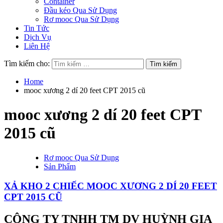
Container
Đầu kéo Qua Sử Dụng
Rơ mooc Qua Sử Dụng
Tin Tức
Dịch Vụ
Liên Hệ
Tìm kiếm cho:
Home
mooc xương 2 dí 20 feet CPT 2015 cũ
mooc xương 2 dí 20 feet CPT
2015 cũ
Rơ mooc Qua Sử Dụng
Sản Phẩm
XẢ KHO 2 CHIẾC MOOC XƯƠNG 2 DÍ 20 FEET
CPT 2015 CŨ
CÔNG TY TNHH TM DV HUỲNH GIA