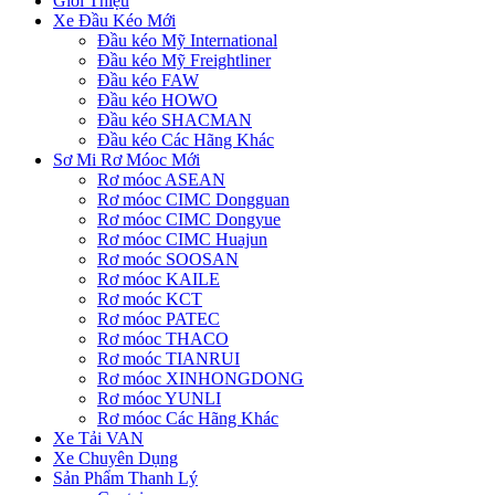
Giới Thiệu
Xe Đầu Kéo Mới
Đầu kéo Mỹ International
Đầu kéo Mỹ Freightliner
Đầu kéo FAW
Đầu kéo HOWO
Đầu kéo SHACMAN
Đầu kéo Các Hãng Khác
Sơ Mi Rơ Móoc Mới
Rơ móoc ASEAN
Rơ móoc CIMC Dongguan
Rơ móoc CIMC Dongyue
Rơ móoc CIMC Huajun
Rơ moóc SOOSAN
Rơ móoc KAILE
Rơ moóc KCT
Rơ móoc PATEC
Rơ móoc THACO
Rơ moóc TIANRUI
Rơ móoc XINHONGDONG
Rơ móoc YUNLI
Rơ móoc Các Hãng Khác
Xe Tải VAN
Xe Chuyên Dụng
Sản Phẩm Thanh Lý