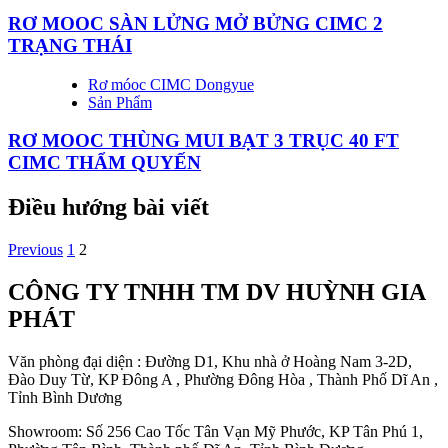
RƠ MOOC SÀN LỬNG MỞ BỬNG CIMC 2
TRẠNG THÁI
Rơ móoc CIMC Dongyue
Sản Phẩm
RƠ MOOC THÙNG MUI BẠT 3 TRỤC 40 FT
CIMC THẨM QUYẾN
Điều hướng bài viết
Previous
1
2
CÔNG TY TNHH TM DV HUỲNH GIA
PHÁT
Văn phòng đại diện : Đường D1, Khu nhà ở Hoàng Nam 3-2D,
Đào Duy Từ, KP Đông A , Phường Đông Hòa , Thành Phố Dĩ An ,
Tỉnh Bình Dương
Showroom: Số 256 Cao Tốc Tân Vạn Mỹ Phước, KP Tân Phú 1,