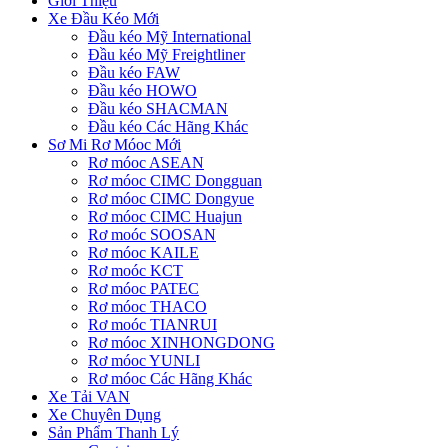
Giới Thiệu
Xe Đầu Kéo Mới
Đầu kéo Mỹ International
Đầu kéo Mỹ Freightliner
Đầu kéo FAW
Đầu kéo HOWO
Đầu kéo SHACMAN
Đầu kéo Các Hãng Khác
Sơ Mi Rơ Móoc Mới
Rơ móoc ASEAN
Rơ móoc CIMC Dongguan
Rơ móoc CIMC Dongyue
Rơ móoc CIMC Huajun
Rơ moóc SOOSAN
Rơ móoc KAILE
Rơ moóc KCT
Rơ móoc PATEC
Rơ móoc THACO
Rơ moóc TIANRUI
Rơ móoc XINHONGDONG
Rơ móoc YUNLI
Rơ móoc Các Hãng Khác
Xe Tải VAN
Xe Chuyên Dụng
Sản Phẩm Thanh Lý