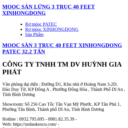
MOOC SÀN LỬNG 3 TRỤC 40 FEET
XINHONGDONG
Rơ móoc PATEC
Rơ móoc XINHONGDONG
Sản Phẩm
MOOC SÀN 3 TRỤC 40 FEET XINHONGDONG
PATEC 32.2 TẤN
CÔNG TY TNHH TM DV HUỲNH GIA
PHÁT
Văn phòng đại diện : Đường D1, Khu nhà ở Hoàng Nam 3-2D,
Đào Duy Từ, KP Đông A , Phường Đông Hòa , Thành Phố Dĩ An ,
Tỉnh Bình Dương
Showroom: Số 256 Cao Tốc Tân Vạn Mỹ Phước, KP Tân Phú 1,
Phường Tân Bình, Thành phố Dĩ An, Tỉnh Bình Dương
Hotline : 0932.795.695 - 0981.82.35.39 -
Web: https://xedaukeocu.com/ -