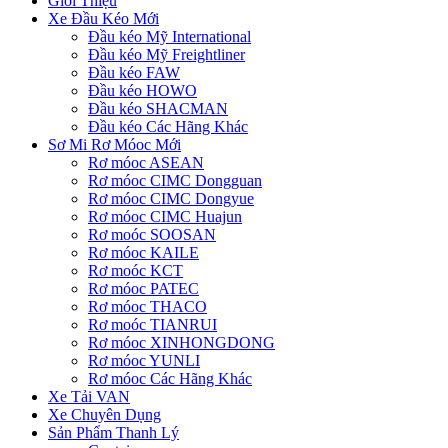
Giới Thiệu
Xe Đầu Kéo Mới
Đầu kéo Mỹ International
Đầu kéo Mỹ Freightliner
Đầu kéo FAW
Đầu kéo HOWO
Đầu kéo SHACMAN
Đầu kéo Các Hãng Khác
Sơ Mi Rơ Móoc Mới
Rơ móoc ASEAN
Rơ móoc CIMC Dongguan
Rơ móoc CIMC Dongyue
Rơ móoc CIMC Huajun
Rơ moóc SOOSAN
Rơ móoc KAILE
Rơ moóc KCT
Rơ móoc PATEC
Rơ móoc THACO
Rơ moóc TIANRUI
Rơ móoc XINHONGDONG
Rơ móoc YUNLI
Rơ móoc Các Hãng Khác
Xe Tải VAN
Xe Chuyên Dụng
Sản Phẩm Thanh Lý