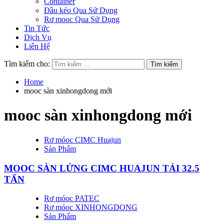
Container
Đầu kéo Qua Sử Dụng
Rơ mooc Qua Sử Dụng
Tin Tức
Dịch Vụ
Liên Hệ
Tìm kiếm cho:
Home
mooc sàn xinhongdong mới
mooc sàn xinhongdong mới
Rơ móoc CIMC Huajun
Sản Phẩm
MOOC SÀN LỬNG CIMC HUAJUN TẢI 32.5
TẤN
Rơ móoc PATEC
Rơ móoc XINHONGDONG
Sản Phẩm