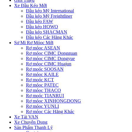
Giới Thiệu
Xe Đầu Kéo Mới
Đầu kéo Mỹ International
Đầu kéo Mỹ Freightliner
Đầu kéo FAW
Đầu kéo HOWO
Đầu kéo SHACMAN
Đầu kéo Các Hãng Khác
Sơ Mi Rơ Móoc Mới
Rơ móoc ASEAN
Rơ móoc CIMC Dongguan
Rơ móoc CIMC Dongyue
Rơ móoc CIMC Huajun
Rơ moóc SOOSAN
Rơ móoc KAILE
Rơ moóc KCT
Rơ móoc PATEC
Rơ móoc THACO
Rơ moóc TIANRUI
Rơ móoc XINHONGDONG
Rơ móoc YUNLI
Rơ móoc Các Hãng Khác
Xe Tải VAN
Xe Chuyên Dụng
Sản Phẩm Thanh Lý