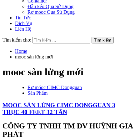
Container
Đầu kéo Qua Sử Dụng
Rơ mooc Qua Sử Dụng
Tin Tức
Dịch Vụ
Liên Hệ
Tìm kiếm cho:
Home
mooc sàn lửng mới
mooc sàn lửng mới
Rơ móoc CIMC Dongguan
Sản Phẩm
MOOC SÀN LỬNG CIMC DONGGUAN 3
TRỤC 40 FEET 32 TẤN
CÔNG TY TNHH TM DV HUỲNH GIA
PHÁT