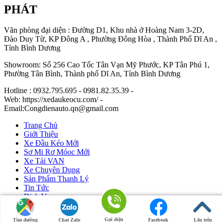
PHÁT
Văn phòng đại diện : Đường D1, Khu nhà ở Hoàng Nam 3-2D,
Đào Duy Từ, KP Đông A , Phường Đông Hòa , Thành Phố Dĩ An ,
Tỉnh Bình Dương
Showroom: Số 256 Cao Tốc Tân Vạn Mỹ Phước, KP Tân Phú 1,
Phường Tân Bình, Thành phố Dĩ An, Tỉnh Bình Dương
Hotline : 0932.795.695 - 0981.82.35.39 -
Web: https://xedaukeocu.com/ -
Email:Congdienauto.qn@gmail.com
Trang Chủ
Giới Thiệu
Xe Đầu Kéo Mới
Sơ Mi Rơ Móoc Mới
Xe Tải VAN
Xe Chuyên Dụng
Sản Phẩm Thanh Lý
Tin Tức
Dịch Vụ
Liên Hệ
Gọi điện
Tìm đường
Chat Zalo
Facebook
Lên trên