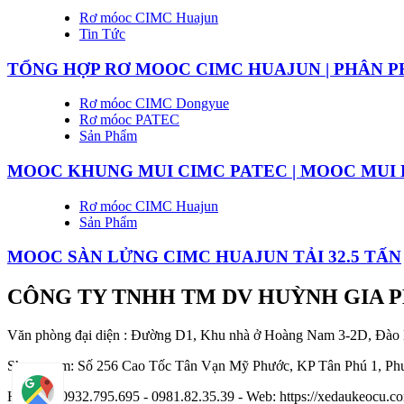
Rơ móoc CIMC Huajun
Tin Tức
TỔNG HỢP RƠ MOOC CIMC HUAJUN | PHÂN P
Rơ móoc CIMC Dongyue
Rơ móoc PATEC
Sản Phẩm
MOOC KHUNG MUI CIMC PATEC | MOOC MUI
Rơ móoc CIMC Huajun
Sản Phẩm
MOOC SÀN LỬNG CIMC HUAJUN TẢI 32.5 TẤN
CÔNG TY TNHH TM DV HUỲNH GIA 
Văn phòng đại diện : Đường D1, Khu nhà ở Hoàng Nam 3-2D, Đào
Showroom: Số 256 Cao Tốc Tân Vạn Mỹ Phước, KP Tân Phú 1, Phư
Hotline : 0932.795.695 - 0981.82.35.39 - Web: https://xedaukeocu