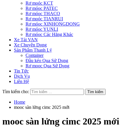
Rơ moóc KCT
Rơ móoc PATEC
Rơ móoc THACO
Rơ moóc TIANRUI
Rơ móoc XINHONGDONG
Rơ móoc YUNLI
Rơ móoc Các Hãng Khác
Xe Tải VAN
Xe Chuyên Dụng
Sản Phẩm Thanh Lý
Container
Đầu kéo Qua Sử Dụng
Rơ mooc Qua Sử Dụng
Tin Tức
Dịch Vụ
Liên Hệ
Tìm kiếm cho:
Home
mooc sàn lửng cimc 2025 mới
mooc sàn lửng cimc 2025 mới