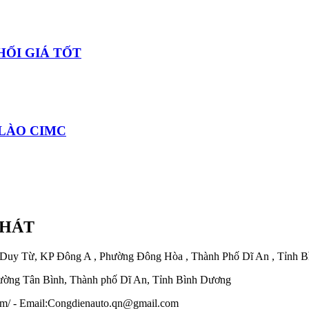
HỐI GIÁ TỐT
 LÀO CIMC
PHÁT
 Duy Từ, KP Đông A , Phường Đông Hòa , Thành Phố Dĩ An , Tỉnh 
ờng Tân Bình, Thành phố Dĩ An, Tỉnh Bình Dương
.com/ - Email:Congdienauto.qn@gmail.com