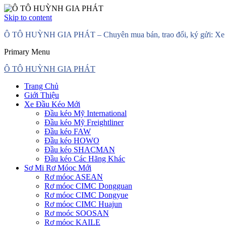
Skip to content
Ô TÔ HUỲNH GIA PHÁT – Chuyên mua bán, trao đổi, ký gửi: Xe đầ
Primary Menu
Ô TÔ HUỲNH GIA PHÁT
Trang Chủ
Giới Thiệu
Xe Đầu Kéo Mới
Đầu kéo Mỹ International
Đầu kéo Mỹ Freightliner
Đầu kéo FAW
Đầu kéo HOWO
Đầu kéo SHACMAN
Đầu kéo Các Hãng Khác
Sơ Mi Rơ Móoc Mới
Rơ móoc ASEAN
Rơ móoc CIMC Dongguan
Rơ móoc CIMC Dongyue
Rơ móoc CIMC Huajun
Rơ moóc SOOSAN
Rơ móoc KAILE