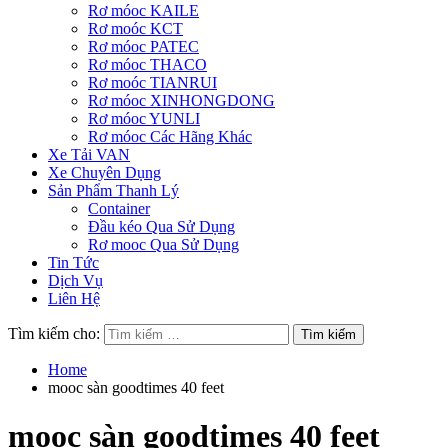
Rơ móoc KAILE
Rơ moóc KCT
Rơ móoc PATEC
Rơ móoc THACO
Rơ moóc TIANRUI
Rơ móoc XINHONGDONG
Rơ móoc YUNLI
Rơ móoc Các Hãng Khác
Xe Tải VAN
Xe Chuyên Dụng
Sản Phẩm Thanh Lý
Container
Đầu kéo Qua Sử Dụng
Rơ mooc Qua Sử Dụng
Tin Tức
Dịch Vụ
Liên Hệ
Tìm kiếm cho:
Home
mooc sàn goodtimes 40 feet
mooc sàn goodtimes 40 feet