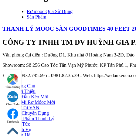
Rơ mooc Qua Sử Dụng
Sản Phẩm
THANH LÝ MOOC SÀN GOODTIMES 40 FEET 2
CÔNG TY TNHH TM DV HUỲNH GIA 
Văn phòng đại diện : Đường D1, Khu nhà ở Hoàng Nam 3-2D, Đào
Showroom: Số 256 Cao Tốc Tân Vạn Mỹ Phước, KP Tân Phú 1, Phư
Hotline : 0932.795.695 - 0981.82.35.39 - Web: https://xedaukeocu
Trang Chủ
Tìm đường
Giới Thiệu
Xe Đầu Kéo Mới
Sơ Mi Rơ Móoc Mới
Chat Zalo
Xe Tải VAN
Xe Chuyên Dụng
Sản Phẩm Thanh Lý
Facebook
Tin Tức
Dịch Vụ
Liên Hệ