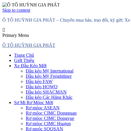
Skip to content
Ô TÔ HUỲNH GIA PHÁT – Chuyên mua bán, trao đổi, ký gửi: Xe đầ
Primary Menu
Ô TÔ HUỲNH GIA PHÁT
Trang Chủ
Giới Thiệu
Xe Đầu Kéo Mới
Đầu kéo Mỹ International
Đầu kéo Mỹ Freightliner
Đầu kéo FAW
Đầu kéo HOWO
Đầu kéo SHACMAN
Đầu kéo Các Hãng Khác
Sơ Mi Rơ Móoc Mới
Rơ móoc ASEAN
Rơ móoc CIMC Dongguan
Rơ móoc CIMC Dongyue
Rơ móoc CIMC Huajun
Rơ moóc SOOSAN