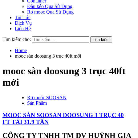
Container
Đầu kéo Qua Sử Dụng
Rơ mooc Qua Sử Dụng
Tin Tức
Dịch Vụ
Liên Hệ
Tìm kiếm cho:
Home
mooc sàn doosung 3 trục 40ft mới
mooc sàn doosung 3 trục 40ft
mới
Rơ moóc SOOSAN
Sản Phẩm
MOOC SÀN SOOSAN DOOSUNG 3 TRỤC 40
FT TẢI 31.9 TẤN
CÔNG TY TNHH TM DV HUỲNH GIA