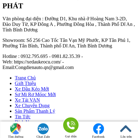
PHÁT
Văn phòng đại diện : Đường D1, Khu nhà ở Hoàng Nam 3-2D,
Đào Duy Từ, KP Đông A , Phường Đông Hòa , Thành Phố Dĩ An ,
Tỉnh Bình Dương
Showroom: Số 256 Cao Tốc Tân Vạn Mỹ Phước, KP Tân Phú 1,
Phường Tân Bình, Thành phố Dĩ An, Tỉnh Bình Dương
Hotline : 0932.795.695 - 0981.82.35.39 -
Web: https://xedaukeocu.com/ -
Email:Congdienauto.qn@gmail.com
Trang Chủ
Giới Thiệu
Xe Đầu Kéo Mới
Sơ Mi Rơ Móoc Mới
Xe Tải VAN
Xe Chuyên Dụng
Sản Phẩm Thanh Lý
Tin Tức
Dịch Vụ
Liên Hệ
Gọi điện
Tìm đường
Chat Zalo
Facebook
Lên trên