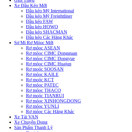
Giới Thiệu
Xe Đầu Kéo Mới
Đầu kéo Mỹ International
Đầu kéo Mỹ Freightliner
Đầu kéo FAW
Đầu kéo HOWO
Đầu kéo SHACMAN
Đầu kéo Các Hãng Khác
Sơ Mi Rơ Móoc Mới
Rơ móoc ASEAN
Rơ móoc CIMC Dongguan
Rơ móoc CIMC Dongyue
Rơ móoc CIMC Huajun
Rơ moóc SOOSAN
Rơ móoc KAILE
Rơ moóc KCT
Rơ móoc PATEC
Rơ móoc THACO
Rơ moóc TIANRUI
Rơ móoc XINHONGDONG
Rơ móoc YUNLI
Rơ móoc Các Hãng Khác
Xe Tải VAN
Xe Chuyên Dụng
Sản Phẩm Thanh Lý