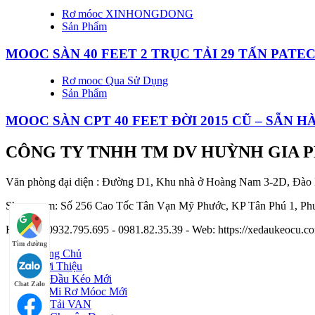
Rơ móoc XINHONGDONG
Sản Phẩm
MOOC SÀN 40 FEET 2 TRỤC TẢI 29 TẤN PAT
Rơ mooc Qua Sử Dụng
Sản Phẩm
MOOC SÀN CPT 40 FEET ĐỜI 2015 CŨ – SẴN 
CÔNG TY TNHH TM DV HUỲNH GIA 
Văn phòng đại diện : Đường D1, Khu nhà ở Hoàng Nam 3-2D, Đào
Showroom: Số 256 Cao Tốc Tân Vạn Mỹ Phước, KP Tân Phú 1, Phư
Hotline : 0932.795.695 - 0981.82.35.39 - Web: https://xedaukeocu
Tìm đường
Trang Chủ
Giới Thiệu
Xe Đầu Kéo Mới
Chat Zalo
Sơ Mi Rơ Móoc Mới
Xe Tải VAN