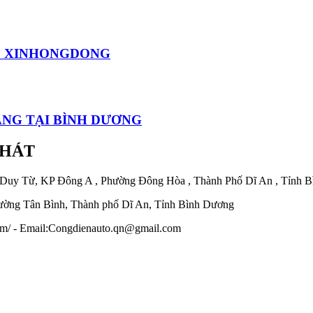
EC XINHONGDONG
HÀNG TẠI BÌNH DƯƠNG
PHÁT
 Duy Từ, KP Đông A , Phường Đông Hòa , Thành Phố Dĩ An , Tỉnh 
ờng Tân Bình, Thành phố Dĩ An, Tỉnh Bình Dương
.com/ - Email:Congdienauto.qn@gmail.com