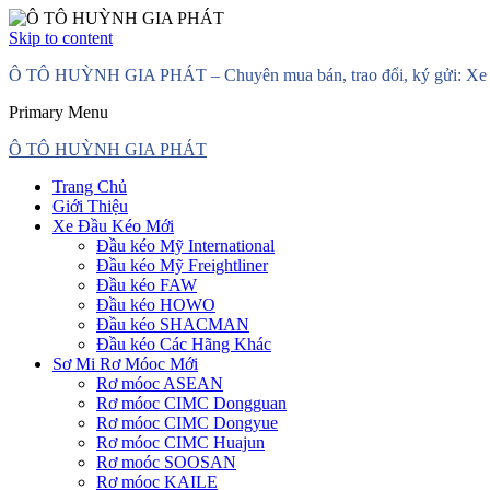
Skip to content
Ô TÔ HUỲNH GIA PHÁT – Chuyên mua bán, trao đổi, ký gửi: Xe đầ
Primary Menu
Ô TÔ HUỲNH GIA PHÁT
Trang Chủ
Giới Thiệu
Xe Đầu Kéo Mới
Đầu kéo Mỹ International
Đầu kéo Mỹ Freightliner
Đầu kéo FAW
Đầu kéo HOWO
Đầu kéo SHACMAN
Đầu kéo Các Hãng Khác
Sơ Mi Rơ Móoc Mới
Rơ móoc ASEAN
Rơ móoc CIMC Dongguan
Rơ móoc CIMC Dongyue
Rơ móoc CIMC Huajun
Rơ moóc SOOSAN
Rơ móoc KAILE