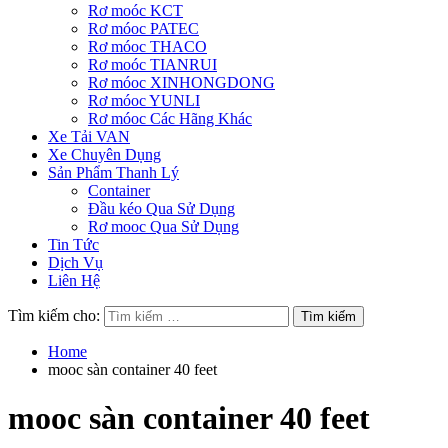
Rơ moóc KCT
Rơ móoc PATEC
Rơ móoc THACO
Rơ moóc TIANRUI
Rơ móoc XINHONGDONG
Rơ móoc YUNLI
Rơ móoc Các Hãng Khác
Xe Tải VAN
Xe Chuyên Dụng
Sản Phẩm Thanh Lý
Container
Đầu kéo Qua Sử Dụng
Rơ mooc Qua Sử Dụng
Tin Tức
Dịch Vụ
Liên Hệ
Tìm kiếm cho:
Home
mooc sàn container 40 feet
mooc sàn container 40 feet