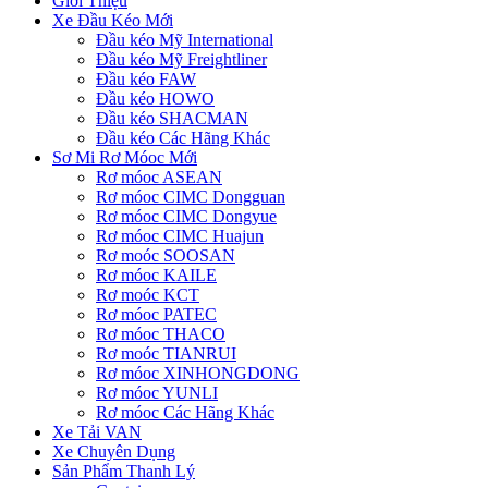
Giới Thiệu
Xe Đầu Kéo Mới
Đầu kéo Mỹ International
Đầu kéo Mỹ Freightliner
Đầu kéo FAW
Đầu kéo HOWO
Đầu kéo SHACMAN
Đầu kéo Các Hãng Khác
Sơ Mi Rơ Móoc Mới
Rơ móoc ASEAN
Rơ móoc CIMC Dongguan
Rơ móoc CIMC Dongyue
Rơ móoc CIMC Huajun
Rơ moóc SOOSAN
Rơ móoc KAILE
Rơ moóc KCT
Rơ móoc PATEC
Rơ móoc THACO
Rơ moóc TIANRUI
Rơ móoc XINHONGDONG
Rơ móoc YUNLI
Rơ móoc Các Hãng Khác
Xe Tải VAN
Xe Chuyên Dụng
Sản Phẩm Thanh Lý