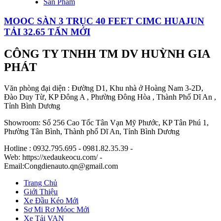
Sản Phẩm
MOOC SÀN 3 TRỤC 40 FEET CIMC HUAJUN
TẢI 32.65 TẤN MỚI
CÔNG TY TNHH TM DV HUỲNH GIA
PHÁT
Văn phòng đại diện : Đường D1, Khu nhà ở Hoàng Nam 3-2D,
Đào Duy Từ, KP Đông A , Phường Đông Hòa , Thành Phố Dĩ An ,
Tỉnh Bình Dương
Showroom: Số 256 Cao Tốc Tân Vạn Mỹ Phước, KP Tân Phú 1,
Phường Tân Bình, Thành phố Dĩ An, Tỉnh Bình Dương
Hotline : 0932.795.695 - 0981.82.35.39 -
Web: https://xedaukeocu.com/ -
Email:Congdienauto.qn@gmail.com
Trang Chủ
Giới Thiệu
Xe Đầu Kéo Mới
Sơ Mi Rơ Móoc Mới
Xe Tải VAN