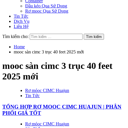
Container
Đầu kéo Qua Sử Dụng
Rơ mooc Qua Sử Dụng
Tin Tức
Dịch Vụ
Liên Hệ
Tìm kiếm cho:
Home
mooc sàn cimc 3 trục 40 feet 2025 mới
mooc sàn cimc 3 trục 40 feet
2025 mới
Rơ móoc CIMC Huajun
Tin Tức
TỔNG HỢP RƠ MOOC CIMC HUAJUN | PHÂN
PHỐI GIÁ TỐT
Rơ móoc CIMC Huajun