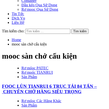
Container
Đầu kéo Qua Sử Dụng
Rơ mooc Qua Sử Dụng
Tin Tức
Dịch Vụ
Liên Hệ
Tìm kiếm cho:
Home
mooc sàn chở cấu kiện
mooc sàn chở cấu kiện
Rơ móoc PATEC
Rơ moóc TIANRUI
Sản Phẩm
FOOC LÙN TIANRUI 6 TRỤC TẢI 84 TẤN –
CHUYÊN CHỞ HÀNG SIÊU TRỌNG
Rơ móoc Các Hãng Khác
Sản Phẩm