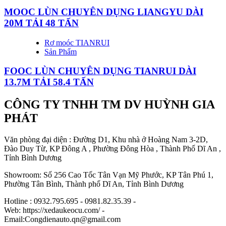
MOOC LÙN CHUYÊN DỤNG LIANGYU DÀI
20M TẢI 48 TẤN
Rơ moóc TIANRUI
Sản Phẩm
FOOC LÙN CHUYÊN DỤNG TIANRUI DÀI
13.7M TẢI 58.4 TẤN
CÔNG TY TNHH TM DV HUỲNH GIA
PHÁT
Văn phòng đại diện : Đường D1, Khu nhà ở Hoàng Nam 3-2D,
Đào Duy Từ, KP Đông A , Phường Đông Hòa , Thành Phố Dĩ An ,
Tỉnh Bình Dương
Showroom: Số 256 Cao Tốc Tân Vạn Mỹ Phước, KP Tân Phú 1,
Phường Tân Bình, Thành phố Dĩ An, Tỉnh Bình Dương
Hotline : 0932.795.695 - 0981.82.35.39 -
Web: https://xedaukeocu.com/ -
Email:Congdienauto.qn@gmail.com