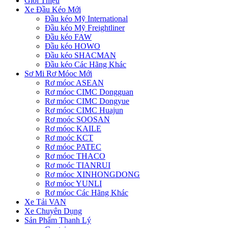
Giới Thiệu
Xe Đầu Kéo Mới
Đầu kéo Mỹ International
Đầu kéo Mỹ Freightliner
Đầu kéo FAW
Đầu kéo HOWO
Đầu kéo SHACMAN
Đầu kéo Các Hãng Khác
Sơ Mi Rơ Móoc Mới
Rơ móoc ASEAN
Rơ móoc CIMC Dongguan
Rơ móoc CIMC Dongyue
Rơ móoc CIMC Huajun
Rơ moóc SOOSAN
Rơ móoc KAILE
Rơ moóc KCT
Rơ móoc PATEC
Rơ móoc THACO
Rơ moóc TIANRUI
Rơ móoc XINHONGDONG
Rơ móoc YUNLI
Rơ móoc Các Hãng Khác
Xe Tải VAN
Xe Chuyên Dụng
Sản Phẩm Thanh Lý