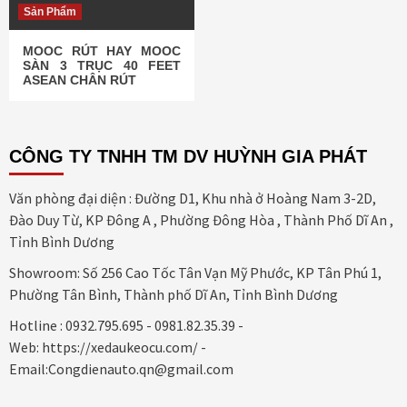
Sản Phẩm
MOOC RÚT HAY MOOC
SÀN 3 TRỤC 40 FEET
ASEAN CHÂN RÚT
CÔNG TY TNHH TM DV HUỲNH GIA PHÁT
Văn phòng đại diện : Đường D1, Khu nhà ở Hoàng Nam 3-2D,
Đào Duy Từ, KP Đông A , Phường Đông Hòa , Thành Phố Dĩ An ,
Tỉnh Bình Dương
Showroom: Số 256 Cao Tốc Tân Vạn Mỹ Phước, KP Tân Phú 1,
Phường Tân Bình, Thành phố Dĩ An, Tỉnh Bình Dương
Hotline : 0932.795.695 - 0981.82.35.39 -
Web: https://xedaukeocu.com/ -
Email:Congdienauto.qn@gmail.com