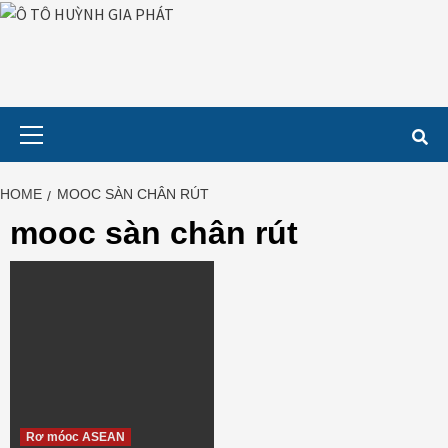
Skip
to
content
Primary
Menu
HOME
MOOC SÀN CHÂN RÚT
mooc sàn chân rút
Rơ móoc ASEAN