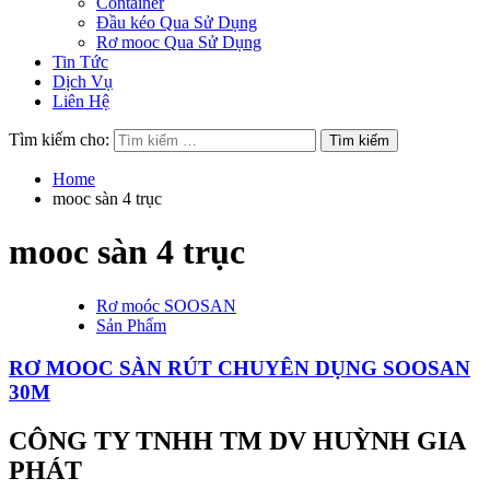
Container
Đầu kéo Qua Sử Dụng
Rơ mooc Qua Sử Dụng
Tin Tức
Dịch Vụ
Liên Hệ
Tìm kiếm cho:
Home
mooc sàn 4 trục
mooc sàn 4 trục
Rơ moóc SOOSAN
Sản Phẩm
RƠ MOOC SÀN RÚT CHUYÊN DỤNG SOOSAN
30M
CÔNG TY TNHH TM DV HUỲNH GIA
PHÁT