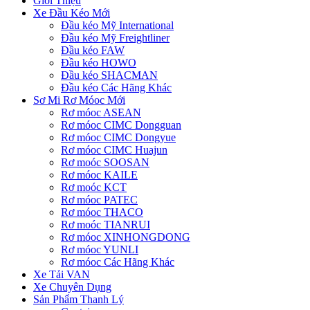
Giới Thiệu
Xe Đầu Kéo Mới
Đầu kéo Mỹ International
Đầu kéo Mỹ Freightliner
Đầu kéo FAW
Đầu kéo HOWO
Đầu kéo SHACMAN
Đầu kéo Các Hãng Khác
Sơ Mi Rơ Móoc Mới
Rơ móoc ASEAN
Rơ móoc CIMC Dongguan
Rơ móoc CIMC Dongyue
Rơ móoc CIMC Huajun
Rơ moóc SOOSAN
Rơ móoc KAILE
Rơ moóc KCT
Rơ móoc PATEC
Rơ móoc THACO
Rơ moóc TIANRUI
Rơ móoc XINHONGDONG
Rơ móoc YUNLI
Rơ móoc Các Hãng Khác
Xe Tải VAN
Xe Chuyên Dụng
Sản Phẩm Thanh Lý