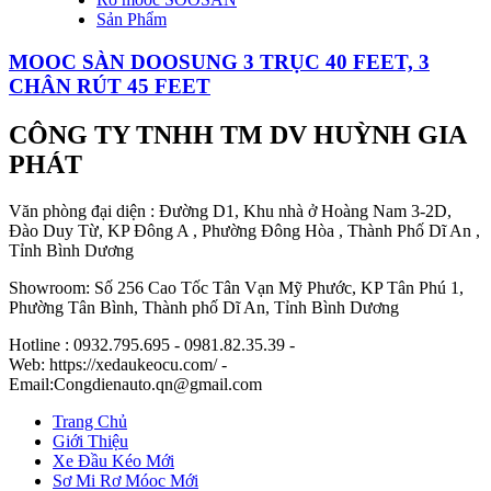
Sản Phẩm
MOOC SÀN DOOSUNG 3 TRỤC 40 FEET, 3
CHÂN RÚT 45 FEET
CÔNG TY TNHH TM DV HUỲNH GIA
PHÁT
Văn phòng đại diện : Đường D1, Khu nhà ở Hoàng Nam 3-2D,
Đào Duy Từ, KP Đông A , Phường Đông Hòa , Thành Phố Dĩ An ,
Tỉnh Bình Dương
Showroom: Số 256 Cao Tốc Tân Vạn Mỹ Phước, KP Tân Phú 1,
Phường Tân Bình, Thành phố Dĩ An, Tỉnh Bình Dương
Hotline : 0932.795.695 - 0981.82.35.39 -
Web: https://xedaukeocu.com/ -
Email:Congdienauto.qn@gmail.com
Trang Chủ
Giới Thiệu
Xe Đầu Kéo Mới
Sơ Mi Rơ Móoc Mới