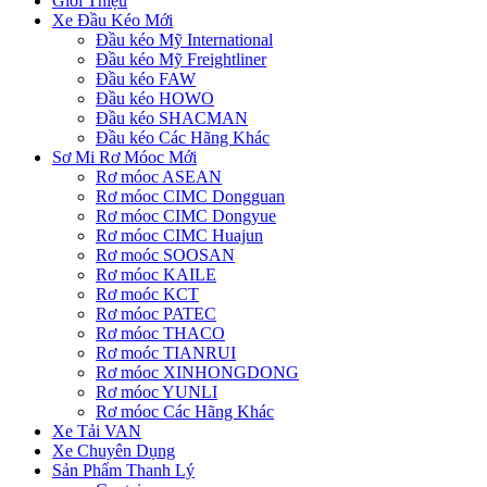
Giới Thiệu
Xe Đầu Kéo Mới
Đầu kéo Mỹ International
Đầu kéo Mỹ Freightliner
Đầu kéo FAW
Đầu kéo HOWO
Đầu kéo SHACMAN
Đầu kéo Các Hãng Khác
Sơ Mi Rơ Móoc Mới
Rơ móoc ASEAN
Rơ móoc CIMC Dongguan
Rơ móoc CIMC Dongyue
Rơ móoc CIMC Huajun
Rơ moóc SOOSAN
Rơ móoc KAILE
Rơ moóc KCT
Rơ móoc PATEC
Rơ móoc THACO
Rơ moóc TIANRUI
Rơ móoc XINHONGDONG
Rơ móoc YUNLI
Rơ móoc Các Hãng Khác
Xe Tải VAN
Xe Chuyên Dụng
Sản Phẩm Thanh Lý