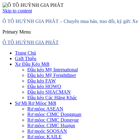
Skip to content
Ô TÔ HUỲNH GIA PHÁT – Chuyên mua bán, trao đổi, ký gửi: Xe đầ
Primary Menu
Ô TÔ HUỲNH GIA PHÁT
Trang Chủ
Giới Thiệu
Xe Đầu Kéo Mới
Đầu kéo Mỹ International
Đầu kéo Mỹ Freightliner
Đầu kéo FAW
Đầu kéo HOWO
Đầu kéo SHACMAN
Đầu kéo Các Hãng Khác
Sơ Mi Rơ Móoc Mới
Rơ móoc ASEAN
Rơ móoc CIMC Dongguan
Rơ móoc CIMC Dongyue
Rơ móoc CIMC Huajun
Rơ moóc SOOSAN
Rơ móoc KAILE