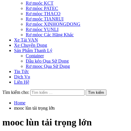
Rơ moóc KCT
Rơ móoc PATEC
Rơ móoc THACO
Rơ moóc TIANRUI
Rơ móoc XINHONGDONG
Rơ móoc YUNLI
Rơ móoc Các Hãng Khác
Xe Tải VAN
Xe Chuyên Dụng
Sản Phẩm Thanh Lý
Container
Đầu kéo Qua Sử Dụng
Rơ mooc Qua Sử Dụng
Tin Tức
Dịch Vụ
Liên Hệ
Tìm kiếm cho:
Home
mooc lùn tải trọng lớn
mooc lùn tải trọng lớn