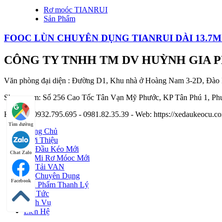
Rơ moóc TIANRUI
Sản Phẩm
FOOC LÙN CHUYÊN DỤNG TIANRUI DÀI 13.7M 
CÔNG TY TNHH TM DV HUỲNH GIA 
Văn phòng đại diện : Đường D1, Khu nhà ở Hoàng Nam 3-2D, Đào
Showroom: Số 256 Cao Tốc Tân Vạn Mỹ Phước, KP Tân Phú 1, Phư
Hotline : 0932.795.695 - 0981.82.35.39 - Web: https://xedaukeocu
Tìm đường
Trang Chủ
Giới Thiệu
Xe Đầu Kéo Mới
Chat Zalo
Sơ Mi Rơ Móoc Mới
Xe Tải VAN
Xe Chuyên Dụng
Facebook
Sản Phẩm Thanh Lý
Tin Tức
Dịch Vụ
Liên Hệ