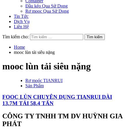
Container
Đầu kéo Qua Sử Dụng
Rơ mooc Qua Sử Dụng
Tin Tức
Dịch Vụ
Liên Hệ
Tìm kiếm cho:
Home
mooc lùn tải siêu nặng
mooc lùn tải siêu nặng
Rơ moóc TIANRUI
Sản Phẩm
FOOC LÙN CHUYÊN DỤNG TIANRUI DÀI
13.7M TẢI 58.4 TẤN
CÔNG TY TNHH TM DV HUỲNH GIA
PHÁT