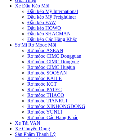
Giới Thiệu
Xe Đầu Kéo Mới
Đầu kéo Mỹ International
Đầu kéo Mỹ Freightliner
Đầu kéo FAW
Đầu kéo HOWO
Đầu kéo SHACMAN
Đầu kéo Các Hãng Khác
Sơ Mi Rơ Móoc Mới
Rơ móoc ASEAN
Rơ móoc CIMC Dongguan
Rơ móoc CIMC Dongyue
Rơ móoc CIMC Huajun
Rơ moóc SOOSAN
Rơ móoc KAILE
Rơ moóc KCT
Rơ móoc PATEC
Rơ móoc THACO
Rơ moóc TIANRUI
Rơ móoc XINHONGDONG
Rơ móoc YUNLI
Rơ móoc Các Hãng Khác
Xe Tải VAN
Xe Chuyên Dụng
Sản Phẩm Thanh Lý