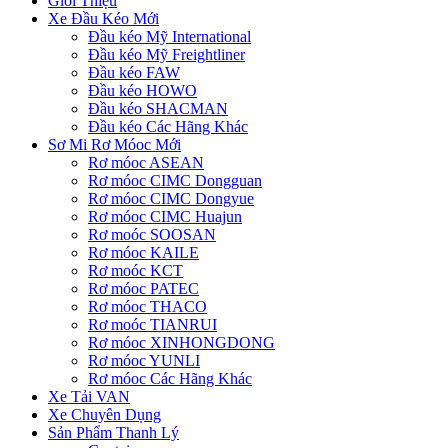
Giới Thiệu
Xe Đầu Kéo Mới
Đầu kéo Mỹ International
Đầu kéo Mỹ Freightliner
Đầu kéo FAW
Đầu kéo HOWO
Đầu kéo SHACMAN
Đầu kéo Các Hãng Khác
Sơ Mi Rơ Móoc Mới
Rơ móoc ASEAN
Rơ móoc CIMC Dongguan
Rơ móoc CIMC Dongyue
Rơ móoc CIMC Huajun
Rơ moóc SOOSAN
Rơ móoc KAILE
Rơ moóc KCT
Rơ móoc PATEC
Rơ móoc THACO
Rơ moóc TIANRUI
Rơ móoc XINHONGDONG
Rơ móoc YUNLI
Rơ móoc Các Hãng Khác
Xe Tải VAN
Xe Chuyên Dụng
Sản Phẩm Thanh Lý