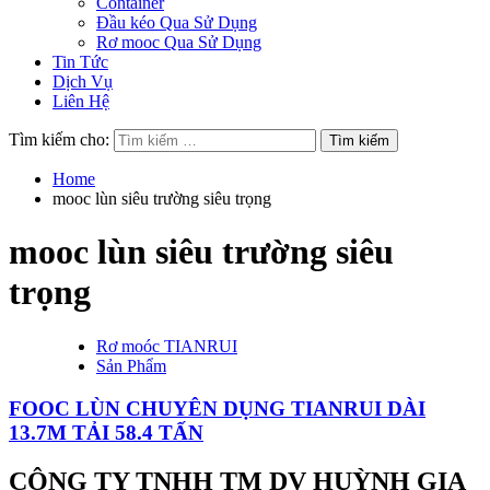
Container
Đầu kéo Qua Sử Dụng
Rơ mooc Qua Sử Dụng
Tin Tức
Dịch Vụ
Liên Hệ
Tìm kiếm cho:
Home
mooc lùn siêu trường siêu trọng
mooc lùn siêu trường siêu
trọng
Rơ moóc TIANRUI
Sản Phẩm
FOOC LÙN CHUYÊN DỤNG TIANRUI DÀI
13.7M TẢI 58.4 TẤN
CÔNG TY TNHH TM DV HUỲNH GIA