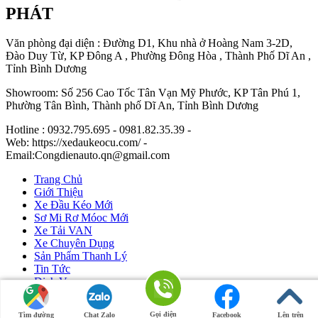
PHÁT
Văn phòng đại diện : Đường D1, Khu nhà ở Hoàng Nam 3-2D,
Đào Duy Từ, KP Đông A , Phường Đông Hòa , Thành Phố Dĩ An ,
Tỉnh Bình Dương
Showroom: Số 256 Cao Tốc Tân Vạn Mỹ Phước, KP Tân Phú 1,
Phường Tân Bình, Thành phố Dĩ An, Tỉnh Bình Dương
Hotline : 0932.795.695 - 0981.82.35.39 -
Web: https://xedaukeocu.com/ -
Email:Congdienauto.qn@gmail.com
Trang Chủ
Giới Thiệu
Xe Đầu Kéo Mới
Sơ Mi Rơ Móoc Mới
Xe Tải VAN
Xe Chuyên Dụng
Sản Phẩm Thanh Lý
Tin Tức
Dịch Vụ
Liên Hệ
Gọi điện
Tìm đường
Chat Zalo
Facebook
Lên trên