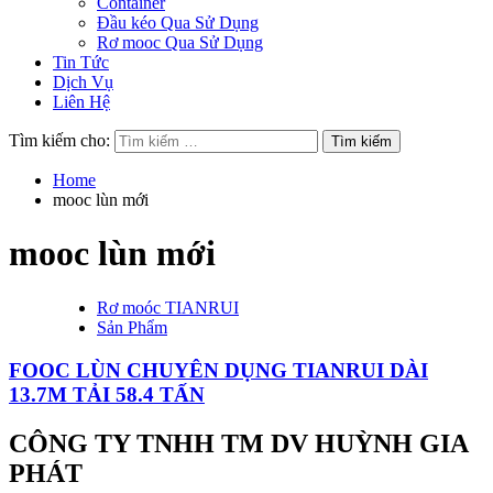
Container
Đầu kéo Qua Sử Dụng
Rơ mooc Qua Sử Dụng
Tin Tức
Dịch Vụ
Liên Hệ
Tìm kiếm cho:
Home
mooc lùn mới
mooc lùn mới
Rơ moóc TIANRUI
Sản Phẩm
FOOC LÙN CHUYÊN DỤNG TIANRUI DÀI
13.7M TẢI 58.4 TẤN
CÔNG TY TNHH TM DV HUỲNH GIA
PHÁT