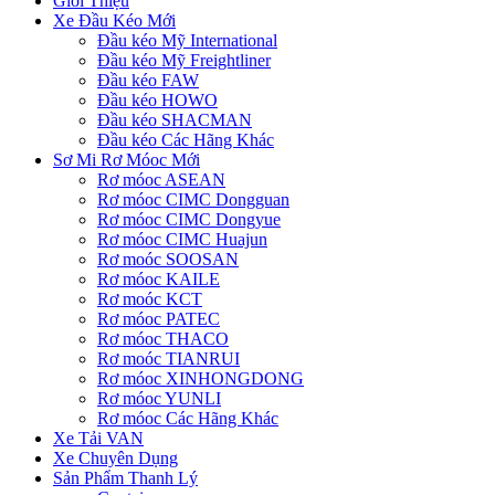
Giới Thiệu
Xe Đầu Kéo Mới
Đầu kéo Mỹ International
Đầu kéo Mỹ Freightliner
Đầu kéo FAW
Đầu kéo HOWO
Đầu kéo SHACMAN
Đầu kéo Các Hãng Khác
Sơ Mi Rơ Móoc Mới
Rơ móoc ASEAN
Rơ móoc CIMC Dongguan
Rơ móoc CIMC Dongyue
Rơ móoc CIMC Huajun
Rơ moóc SOOSAN
Rơ móoc KAILE
Rơ moóc KCT
Rơ móoc PATEC
Rơ móoc THACO
Rơ moóc TIANRUI
Rơ móoc XINHONGDONG
Rơ móoc YUNLI
Rơ móoc Các Hãng Khác
Xe Tải VAN
Xe Chuyên Dụng
Sản Phẩm Thanh Lý