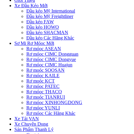
Giới Thiệu
Xe Đầu Kéo Mới
Đầu kéo Mỹ International
Đầu kéo Mỹ Freightliner
Đầu kéo FAW
Đầu kéo HOWO
Đầu kéo SHACMAN
Đầu kéo Các Hãng Khác
Sơ Mi Rơ Móoc Mới
Rơ móoc ASEAN
Rơ móoc CIMC Dongguan
Rơ móoc CIMC Dongyue
Rơ móoc CIMC Huajun
Rơ moóc SOOSAN
Rơ móoc KAILE
Rơ moóc KCT
Rơ móoc PATEC
Rơ móoc THACO
Rơ moóc TIANRUI
Rơ móoc XINHONGDONG
Rơ móoc YUNLI
Rơ móoc Các Hãng Khác
Xe Tải VAN
Xe Chuyên Dụng
Sản Phẩm Thanh Lý