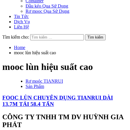
Container
Đầu kéo Qua Sử Dụng
Rơ mooc Qua Sử Dụng
Tin Tức
Dịch Vụ
Liên Hệ
Tìm kiếm cho:
Home
mooc lùn hiệu suất cao
mooc lùn hiệu suất cao
Rơ moóc TIANRUI
Sản Phẩm
FOOC LÙN CHUYÊN DỤNG TIANRUI DÀI
13.7M TẢI 58.4 TẤN
CÔNG TY TNHH TM DV HUỲNH GIA
PHÁT