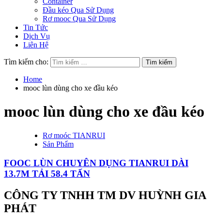
Container
Đầu kéo Qua Sử Dụng
Rơ mooc Qua Sử Dụng
Tin Tức
Dịch Vụ
Liên Hệ
Tìm kiếm cho:
Home
mooc lùn dùng cho xe đầu kéo
mooc lùn dùng cho xe đầu kéo
Rơ moóc TIANRUI
Sản Phẩm
FOOC LÙN CHUYÊN DỤNG TIANRUI DÀI
13.7M TẢI 58.4 TẤN
CÔNG TY TNHH TM DV HUỲNH GIA
PHÁT