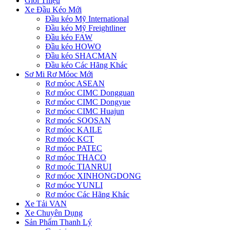
Giới Thiệu
Xe Đầu Kéo Mới
Đầu kéo Mỹ International
Đầu kéo Mỹ Freightliner
Đầu kéo FAW
Đầu kéo HOWO
Đầu kéo SHACMAN
Đầu kéo Các Hãng Khác
Sơ Mi Rơ Móoc Mới
Rơ móoc ASEAN
Rơ móoc CIMC Dongguan
Rơ móoc CIMC Dongyue
Rơ móoc CIMC Huajun
Rơ moóc SOOSAN
Rơ móoc KAILE
Rơ moóc KCT
Rơ móoc PATEC
Rơ móoc THACO
Rơ moóc TIANRUI
Rơ móoc XINHONGDONG
Rơ móoc YUNLI
Rơ móoc Các Hãng Khác
Xe Tải VAN
Xe Chuyên Dụng
Sản Phẩm Thanh Lý