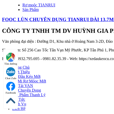
Rơ moóc TIANRUI
Sản Phẩm
FOOC LÙN CHUYÊN DỤNG TIANRUI DÀI 13.7M 
CÔNG TY TNHH TM DV HUỲNH GIA 
Văn phòng đại diện : Đường D1, Khu nhà ở Hoàng Nam 3-2D, Đào
Showroom: Số 256 Cao Tốc Tân Vạn Mỹ Phước, KP Tân Phú 1, Phư
Hotline : 0932.795.695 - 0981.82.35.39 - Web: https://xedaukeocu
Tìm đường
Trang Chủ
Giới Thiệu
Xe Đầu Kéo Mới
Chat Zalo
Sơ Mi Rơ Móoc Mới
Xe Tải VAN
Xe Chuyên Dụng
Facebook
Sản Phẩm Thanh Lý
Tin Tức
Dịch Vụ
Liên Hệ