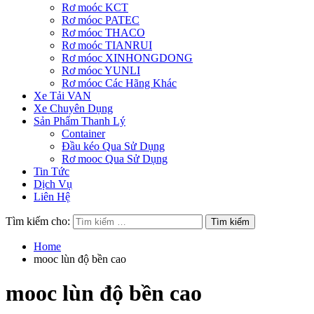
Rơ moóc KCT
Rơ móoc PATEC
Rơ móoc THACO
Rơ moóc TIANRUI
Rơ móoc XINHONGDONG
Rơ móoc YUNLI
Rơ móoc Các Hãng Khác
Xe Tải VAN
Xe Chuyên Dụng
Sản Phẩm Thanh Lý
Container
Đầu kéo Qua Sử Dụng
Rơ mooc Qua Sử Dụng
Tin Tức
Dịch Vụ
Liên Hệ
Tìm kiếm cho:
Home
mooc lùn độ bền cao
mooc lùn độ bền cao