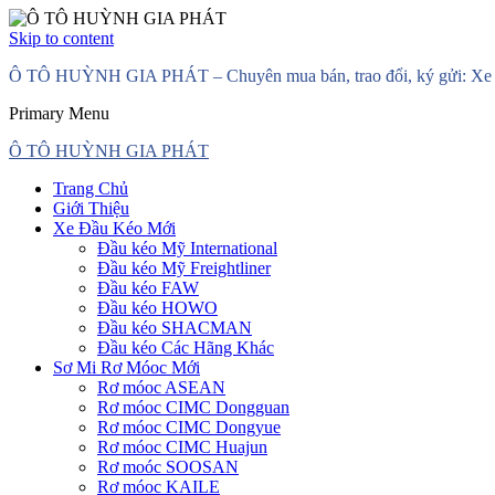
Skip to content
Ô TÔ HUỲNH GIA PHÁT – Chuyên mua bán, trao đổi, ký gửi: Xe đầ
Primary Menu
Ô TÔ HUỲNH GIA PHÁT
Trang Chủ
Giới Thiệu
Xe Đầu Kéo Mới
Đầu kéo Mỹ International
Đầu kéo Mỹ Freightliner
Đầu kéo FAW
Đầu kéo HOWO
Đầu kéo SHACMAN
Đầu kéo Các Hãng Khác
Sơ Mi Rơ Móoc Mới
Rơ móoc ASEAN
Rơ móoc CIMC Dongguan
Rơ móoc CIMC Dongyue
Rơ móoc CIMC Huajun
Rơ moóc SOOSAN
Rơ móoc KAILE