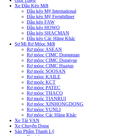
Giới Thiệu
Xe Đầu Kéo Mới
Đầu kéo Mỹ International
Đầu kéo Mỹ Freightliner
Đầu kéo FAW
Đầu kéo HOWO
Đầu kéo SHACMAN
Đầu kéo Các Hãng Khác
Sơ Mi Rơ Móoc Mới
Rơ móoc ASEAN
Rơ móoc CIMC Dongguan
Rơ móoc CIMC Dongyue
Rơ móoc CIMC Huajun
Rơ moóc SOOSAN
Rơ móoc KAILE
Rơ moóc KCT
Rơ móoc PATEC
Rơ móoc THACO
Rơ moóc TIANRUI
Rơ móoc XINHONGDONG
Rơ móoc YUNLI
Rơ móoc Các Hãng Khác
Xe Tải VAN
Xe Chuyên Dụng
Sản Phẩm Thanh Lý