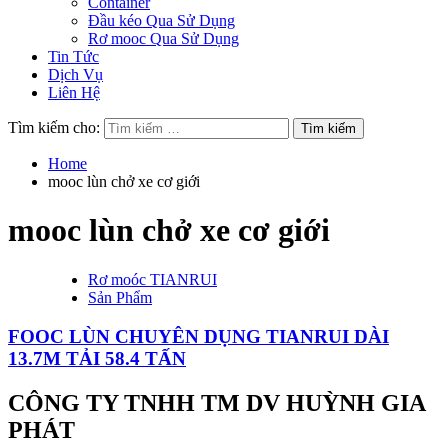
Container
Đầu kéo Qua Sử Dụng
Rơ mooc Qua Sử Dụng
Tin Tức
Dịch Vụ
Liên Hệ
Tìm kiếm cho:
Home
mooc lùn chở xe cơ giới
mooc lùn chở xe cơ giới
Rơ moóc TIANRUI
Sản Phẩm
FOOC LÙN CHUYÊN DỤNG TIANRUI DÀI
13.7M TẢI 58.4 TẤN
CÔNG TY TNHH TM DV HUỲNH GIA
PHÁT