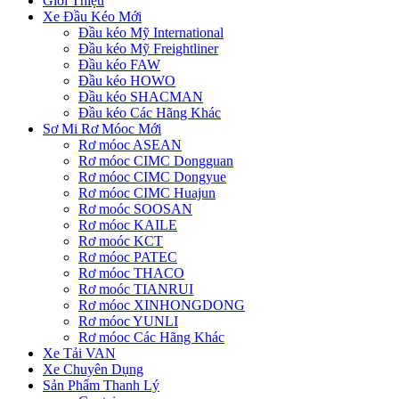
Giới Thiệu
Xe Đầu Kéo Mới
Đầu kéo Mỹ International
Đầu kéo Mỹ Freightliner
Đầu kéo FAW
Đầu kéo HOWO
Đầu kéo SHACMAN
Đầu kéo Các Hãng Khác
Sơ Mi Rơ Móoc Mới
Rơ móoc ASEAN
Rơ móoc CIMC Dongguan
Rơ móoc CIMC Dongyue
Rơ móoc CIMC Huajun
Rơ moóc SOOSAN
Rơ móoc KAILE
Rơ moóc KCT
Rơ móoc PATEC
Rơ móoc THACO
Rơ moóc TIANRUI
Rơ móoc XINHONGDONG
Rơ móoc YUNLI
Rơ móoc Các Hãng Khác
Xe Tải VAN
Xe Chuyên Dụng
Sản Phẩm Thanh Lý