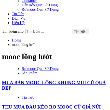
Container
Đầu kéo Qua Sử Dụng
Rơ mooc Qua Sử Dụng
Tin Tức
Dịch Vụ
Liên Hệ
Tìm kiếm cho:
Home
mooc lồng lướt
mooc lồng lướt
Rơ mooc Qua Sử Dụng
Sản Phẩm
MUA BÁN MOOC LỒNG KHUNG MUI CŨ QUÁ
ĐẸP
Tin Tức
THU MUA ĐẦU KÉO RƠ MOOC CŨ GIÁ NÚI