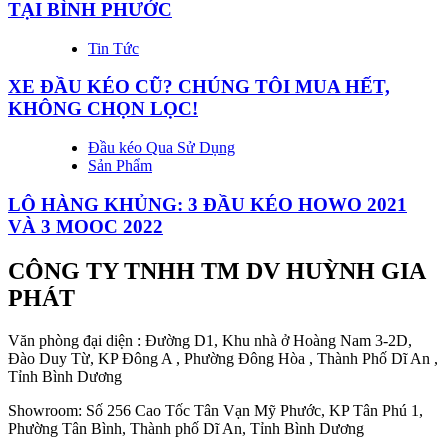
TẠI BÌNH PHƯỚC
Tin Tức
XE ĐẦU KÉO CŨ? CHÚNG TÔI MUA HẾT,
KHÔNG CHỌN LỌC!
Đầu kéo Qua Sử Dụng
Sản Phẩm
LÔ HÀNG KHỦNG: 3 ĐẦU KÉO HOWO 2021
VÀ 3 MOOC 2022
CÔNG TY TNHH TM DV HUỲNH GIA
PHÁT
Văn phòng đại diện : Đường D1, Khu nhà ở Hoàng Nam 3-2D,
Đào Duy Từ, KP Đông A , Phường Đông Hòa , Thành Phố Dĩ An ,
Tỉnh Bình Dương
Showroom: Số 256 Cao Tốc Tân Vạn Mỹ Phước, KP Tân Phú 1,
Phường Tân Bình, Thành phố Dĩ An, Tỉnh Bình Dương