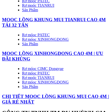
Rơ móoc PATEC
Rơ moóc TIANRUI
Sản Phẩm
MOOC LỒNG KHUNG MUI TIANRUI CAO 4M
TẢI 32 TẤN
Rơ móoc PATEC
Rơ móoc XINHONGDONG
Sản Phẩm
MOOC LỒNG XINHONGDONG CAO 4M | ƯU
ĐÃI KHỦNG
Rơ móoc CIMC Dongyue
Rơ móoc PATEC
Rơ moóc TIANRUI
Rơ móoc XINHONGDONG
Sản Phẩm
CHI TIẾT MOOC LỒNG KHUNG MUI CAO 4M |
GIÁ RẺ NHẤT