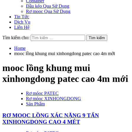
Container
Đầu kéo Qua Sử Dụng
Rơ mooc Qua Sử Dụng
Tin Tức
Dịch Vụ
Liên Hệ
Tìm kiếm cho:
Home
mooc lồng khung mui xinhongdong patec cao 4m mới
mooc lồng khung mui
xinhongdong patec cao 4m mới
Rơ móoc PATEC
Rơ móoc XINHONGDONG
Sản Phẩm
RƠ MOOC LỒNG XÁC NẶNG 9 TẤN
XINHONGDONG CAO 4 MÉT