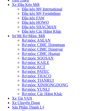
Giới Thiệu
Xe Đầu Kéo Mới
Đầu kéo Mỹ International
Đầu kéo Mỹ Freightliner
Đầu kéo FAW
Đầu kéo HOWO
Đầu kéo SHACMAN
Đầu kéo Các Hãng Khác
Sơ Mi Rơ Móoc Mới
Rơ móoc ASEAN
Rơ móoc CIMC Dongguan
Rơ móoc CIMC Dongyue
Rơ móoc CIMC Huajun
Rơ moóc SOOSAN
Rơ móoc KAILE
Rơ moóc KCT
Rơ móoc PATEC
Rơ móoc THACO
Rơ moóc TIANRUI
Rơ móoc XINHONGDONG
Rơ móoc YUNLI
Rơ móoc Các Hãng Khác
Xe Tải VAN
Xe Chuyên Dụng
Sản Phẩm Thanh Lý