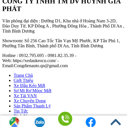
CÔNG TY TNHH TM DV HUỲNH GIA
PHÁT
Văn phòng đại diện : Đường D1, Khu nhà ở Hoàng Nam 3-2D,
Đào Duy Từ, KP Đông A , Phường Đông Hòa , Thành Phố Dĩ An ,
Tỉnh Bình Dương
Showroom: Số 256 Cao Tốc Tân Vạn Mỹ Phước, KP Tân Phú 1,
Phường Tân Bình, Thành phố Dĩ An, Tỉnh Bình Dương
Hotline : 0932.795.695 - 0981.82.35.39 -
Web: https://xedaukeocu.com/ -
Email:Congdienauto.qn@gmail.com
Trang Chủ
Giới Thiệu
Xe Đầu Kéo Mới
Sơ Mi Rơ Móoc Mới
Xe Tải VAN
Xe Chuyên Dụng
Sản Phẩm Thanh Lý
Tin Tức
Dịch Vụ
Liên Hệ