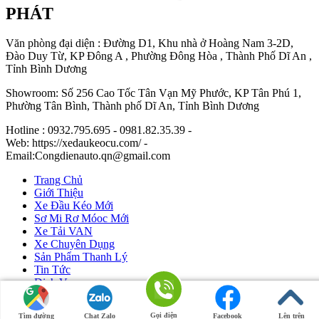
PHÁT
Văn phòng đại diện : Đường D1, Khu nhà ở Hoàng Nam 3-2D,
Đào Duy Từ, KP Đông A , Phường Đông Hòa , Thành Phố Dĩ An ,
Tỉnh Bình Dương
Showroom: Số 256 Cao Tốc Tân Vạn Mỹ Phước, KP Tân Phú 1,
Phường Tân Bình, Thành phố Dĩ An, Tỉnh Bình Dương
Hotline : 0932.795.695 - 0981.82.35.39 -
Web: https://xedaukeocu.com/ -
Email:Congdienauto.qn@gmail.com
Trang Chủ
Giới Thiệu
Xe Đầu Kéo Mới
Sơ Mi Rơ Móoc Mới
Xe Tải VAN
Xe Chuyên Dụng
Sản Phẩm Thanh Lý
Tin Tức
Dịch Vụ
Liên Hệ
Gọi điện
Tìm đường
Chat Zalo
Facebook
Lên trên