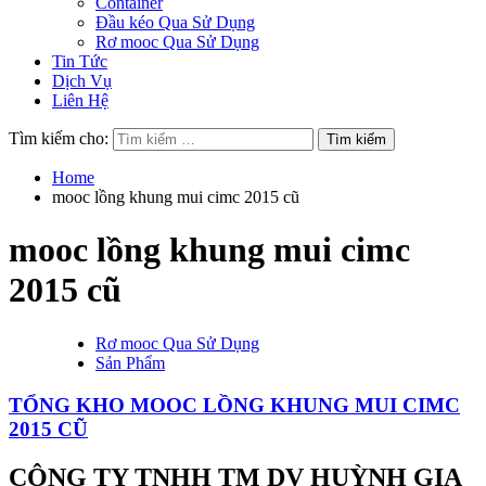
Container
Đầu kéo Qua Sử Dụng
Rơ mooc Qua Sử Dụng
Tin Tức
Dịch Vụ
Liên Hệ
Tìm kiếm cho:
Home
mooc lồng khung mui cimc 2015 cũ
mooc lồng khung mui cimc
2015 cũ
Rơ mooc Qua Sử Dụng
Sản Phẩm
TỔNG KHO MOOC LỒNG KHUNG MUI CIMC
2015 CŨ
CÔNG TY TNHH TM DV HUỲNH GIA