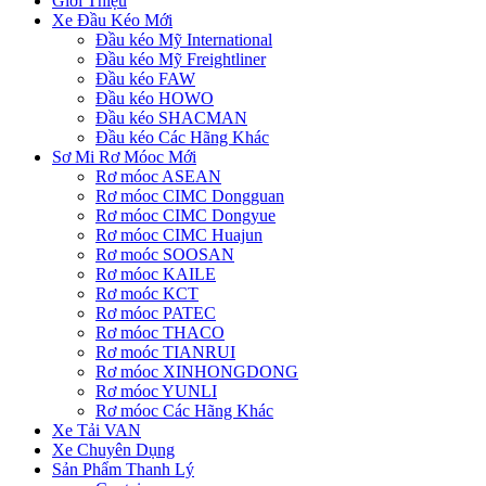
Giới Thiệu
Xe Đầu Kéo Mới
Đầu kéo Mỹ International
Đầu kéo Mỹ Freightliner
Đầu kéo FAW
Đầu kéo HOWO
Đầu kéo SHACMAN
Đầu kéo Các Hãng Khác
Sơ Mi Rơ Móoc Mới
Rơ móoc ASEAN
Rơ móoc CIMC Dongguan
Rơ móoc CIMC Dongyue
Rơ móoc CIMC Huajun
Rơ moóc SOOSAN
Rơ móoc KAILE
Rơ moóc KCT
Rơ móoc PATEC
Rơ móoc THACO
Rơ moóc TIANRUI
Rơ móoc XINHONGDONG
Rơ móoc YUNLI
Rơ móoc Các Hãng Khác
Xe Tải VAN
Xe Chuyên Dụng
Sản Phẩm Thanh Lý