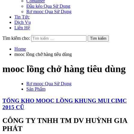
Container
Đầu kéo Qua Sử Dụng
Rơ mooc Qua Sử Dụng
Tin Tức
Dịch Vụ
Liên Hệ
Tìm kiếm cho:
Home
mooc lồng chở hàng tiêu dùng
mooc lồng chở hàng tiêu dùng
Rơ mooc Qua Sử Dụng
Sản Phẩm
TỔNG KHO MOOC LỒNG KHUNG MUI CIMC
2015 CŨ
CÔNG TY TNHH TM DV HUỲNH GIA
PHÁT