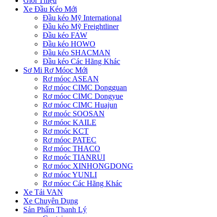
Giới Thiệu
Xe Đầu Kéo Mới
Đầu kéo Mỹ International
Đầu kéo Mỹ Freightliner
Đầu kéo FAW
Đầu kéo HOWO
Đầu kéo SHACMAN
Đầu kéo Các Hãng Khác
Sơ Mi Rơ Móoc Mới
Rơ móoc ASEAN
Rơ móoc CIMC Dongguan
Rơ móoc CIMC Dongyue
Rơ móoc CIMC Huajun
Rơ moóc SOOSAN
Rơ móoc KAILE
Rơ moóc KCT
Rơ móoc PATEC
Rơ móoc THACO
Rơ moóc TIANRUI
Rơ móoc XINHONGDONG
Rơ móoc YUNLI
Rơ móoc Các Hãng Khác
Xe Tải VAN
Xe Chuyên Dụng
Sản Phẩm Thanh Lý