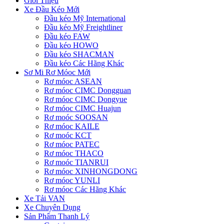
Giới Thiệu
Xe Đầu Kéo Mới
Đầu kéo Mỹ International
Đầu kéo Mỹ Freightliner
Đầu kéo FAW
Đầu kéo HOWO
Đầu kéo SHACMAN
Đầu kéo Các Hãng Khác
Sơ Mi Rơ Móoc Mới
Rơ móoc ASEAN
Rơ móoc CIMC Dongguan
Rơ móoc CIMC Dongyue
Rơ móoc CIMC Huajun
Rơ moóc SOOSAN
Rơ móoc KAILE
Rơ moóc KCT
Rơ móoc PATEC
Rơ móoc THACO
Rơ moóc TIANRUI
Rơ móoc XINHONGDONG
Rơ móoc YUNLI
Rơ móoc Các Hãng Khác
Xe Tải VAN
Xe Chuyên Dụng
Sản Phẩm Thanh Lý