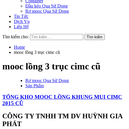
Container
Đầu kéo Qua Sử Dụng
Rơ mooc Qua Sử Dụng
Tin Tức
Dịch Vụ
Liên Hệ
Tìm kiếm cho:
Home
mooc lồng 3 trục cimc cũ
mooc lồng 3 trục cimc cũ
Rơ mooc Qua Sử Dụng
Sản Phẩm
TỔNG KHO MOOC LỒNG KHUNG MUI CIMC
2015 CŨ
CÔNG TY TNHH TM DV HUỲNH GIA
PHÁT