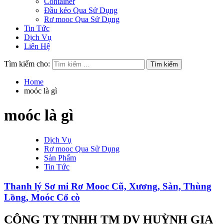
Container
Đầu kéo Qua Sử Dụng
Rơ mooc Qua Sử Dụng
Tin Tức
Dịch Vụ
Liên Hệ
Tìm kiếm cho:
Home
moóc là gì
moóc là gì
Dịch Vụ
Rơ mooc Qua Sử Dụng
Sản Phẩm
Tin Tức
Thanh lý Sơ mi Rơ Mooc Cũ, Xương, Sàn, Thùng
Lồng, Moóc Cổ cò
CÔNG TY TNHH TM DV HUỲNH GIA