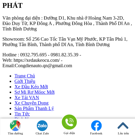
PHÁT
Văn phòng đại diện : Đường D1, Khu nhà ở Hoàng Nam 3-2D,
Đào Duy Từ, KP Đông A , Phường Đông Hòa , Thành Phố Dĩ An ,
Tỉnh Bình Dương
Showroom: Số 256 Cao Tốc Tân Vạn Mỹ Phước, KP Tân Phú 1,
Phường Tân Bình, Thành phố Dĩ An, Tỉnh Bình Dương
Hotline : 0932.795.695 - 0981.82.35.39 -
Web: https://xedaukeocu.com/ -
Email:Congdienauto.qn@gmail.com
Trang Chủ
Giới Thiệu
Xe Đầu Kéo Mới
Sơ Mi Rơ Móoc Mới
Xe Tải VAN
Xe Chuyên Dụng
Sản Phẩm Thanh Lý
Tin Tức
Dịch Vụ
Liên Hệ
Gọi điện
Tìm đường
Chat Zalo
Facebook
Lên trên
Ô Tô Huỳnh Gia Phát
|
Xe Đầu Kéo Mỹ
by Huỳnh Gia Phát.