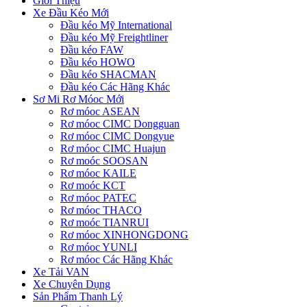
Giới Thiệu
Xe Đầu Kéo Mới
Đầu kéo Mỹ International
Đầu kéo Mỹ Freightliner
Đầu kéo FAW
Đầu kéo HOWO
Đầu kéo SHACMAN
Đầu kéo Các Hãng Khác
Sơ Mi Rơ Móoc Mới
Rơ móoc ASEAN
Rơ móoc CIMC Dongguan
Rơ móoc CIMC Dongyue
Rơ móoc CIMC Huajun
Rơ moóc SOOSAN
Rơ móoc KAILE
Rơ moóc KCT
Rơ móoc PATEC
Rơ móoc THACO
Rơ moóc TIANRUI
Rơ móoc XINHONGDONG
Rơ móoc YUNLI
Rơ móoc Các Hãng Khác
Xe Tải VAN
Xe Chuyên Dụng
Sản Phẩm Thanh Lý