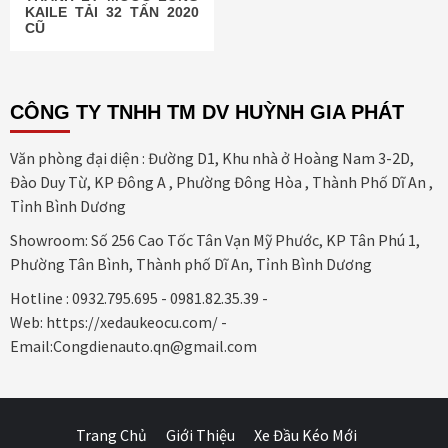
KAILE TẢI 32 TẤN 2020
CŨ
CÔNG TY TNHH TM DV HUỲNH GIA PHÁT
Văn phòng đại diện : Đường D1, Khu nhà ở Hoàng Nam 3-2D,
Đào Duy Từ, KP Đông A , Phường Đông Hòa , Thành Phố Dĩ An ,
Tỉnh Bình Dương
Showroom: Số 256 Cao Tốc Tân Vạn Mỹ Phước, KP Tân Phú 1,
Phường Tân Bình, Thành phố Dĩ An, Tỉnh Bình Dương
Hotline : 0932.795.695 - 0981.82.35.39 -
Web: https://xedaukeocu.com/ -
Email:Congdienauto.qn@gmail.com
Trang Chủ
Giới Thiệu
Xe Đầu Kéo Mới