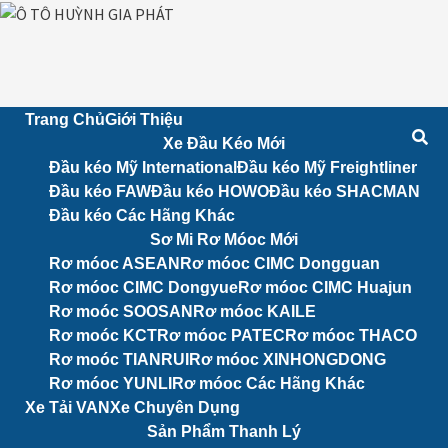
Skip
to
content
Trang Chủ
Giới Thiệu
Xe Đầu Kéo Mới
Đầu kéo Mỹ International
Đầu kéo Mỹ Freightliner
Đầu kéo FAW
Đầu kéo HOWO
Đầu kéo SHACMAN
Đầu kéo Các Hãng Khác
Sơ Mi Rơ Móoc Mới
Rơ móoc ASEAN
Rơ móoc CIMC Dongguan
Rơ móoc CIMC Dongyue
Rơ móoc CIMC Huajun
Rơ moóc SOOSAN
Rơ móoc KAILE
Rơ moóc KCT
Rơ móoc PATEC
Rơ móoc THACO
Rơ moóc TIANRUI
Rơ móoc XINHONGDONG
Rơ móoc YUNLI
Rơ móoc Các Hãng Khác
Xe Tải VAN
Xe Chuyên Dụng
Sản Phẩm Thanh Lý