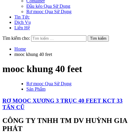
Container
Đầu kéo Qua Sử Dụng
Rơ mooc Qua Sử Dụng
Tin Tức
Dịch Vụ
Liên Hệ
Tìm kiếm cho:
Home
mooc khung 40 feet
mooc khung 40 feet
Rơ mooc Qua Sử Dụng
Sản Phẩm
RƠ MOOC XƯƠNG 3 TRỤC 40 FEET KCT 33
TẤN CŨ
CÔNG TY TNHH TM DV HUỲNH GIA
PHÁT