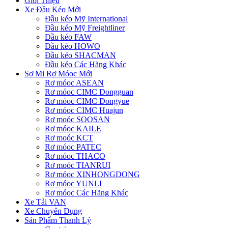
Giới Thiệu
Xe Đầu Kéo Mới
Đầu kéo Mỹ International
Đầu kéo Mỹ Freightliner
Đầu kéo FAW
Đầu kéo HOWO
Đầu kéo SHACMAN
Đầu kéo Các Hãng Khác
Sơ Mi Rơ Móoc Mới
Rơ móoc ASEAN
Rơ móoc CIMC Dongguan
Rơ móoc CIMC Dongyue
Rơ móoc CIMC Huajun
Rơ moóc SOOSAN
Rơ móoc KAILE
Rơ moóc KCT
Rơ móoc PATEC
Rơ móoc THACO
Rơ moóc TIANRUI
Rơ móoc XINHONGDONG
Rơ móoc YUNLI
Rơ móoc Các Hãng Khác
Xe Tải VAN
Xe Chuyên Dụng
Sản Phẩm Thanh Lý